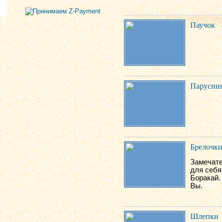
Паучок
Парусни
Брелочк
Замечате
для себя
Боракай.
Вы.
Шлепки