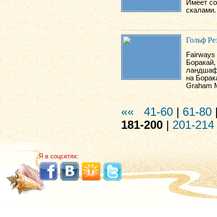
Имеет со
скалами.
Гольф Ре
Fairways
Боракай,
ландшафт
на Борак
Graham M
««
41-60
|
61-80
181-200
|
201-214
Я в соцсетях: