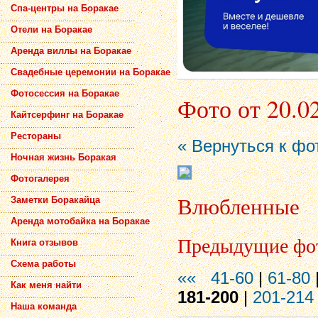
Спа-центры на Боракае
Отели на Боракае
Аренда виллы на Боракае
Свадебные церемонии на Боракае
Фотосессия на Боракае
Фото от 20.0
Кайтсерфинг на Боракае
Рестораны
« Вернуться к фо
Ночная жизнь Боракая
Фотогалерея
Влюбленные
Заметки Боракайца
Аренда мотобайка на Боракае
Предыдущие фо
Книга отзывов
Схема работы
««
41-60
|
61-80
Как меня найти
181-200
|
201-214
Наша команда