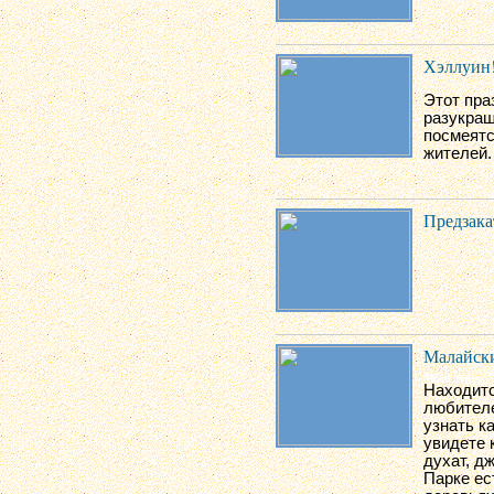
Хэллуин!
Этот пра
разукраш
посмеятс
жителей.
Предзака
Малайски
Находитс
любителе
узнать к
увидете 
духат, д
Парке ес