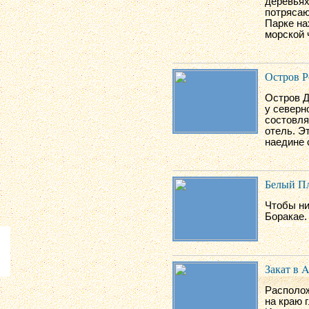
деревьях
потрясаю
Парке на
морской 
Остров Р
Остров Д
у северн
состовля
отель. Э
наедине 
Белый П
Чтобы ни
Боракае.
Закат в A
Располож
на краю 