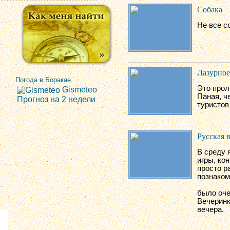
Собака
Не все с
Лазурное
Погода в Боракае
Это прол
Gismeteo
Паная, ч
Прогноз на 2 недели
туристов
Русская 
В среду 
игры, ко
просто р
познаком
было оче
Вечеринк
вечера.