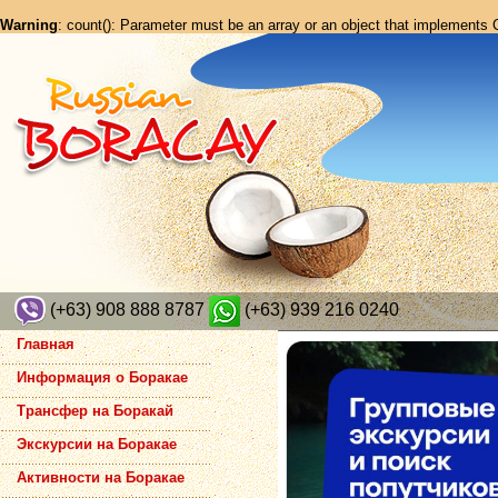
Warning
: count(): Parameter must be an array or an object that implements
(+63) 908 888 8787
(+63) 939 216 0240
Главная
Информация о Боракае
Трансфер на Боракай
Экскурсии на Боракае
Активности на Боракае