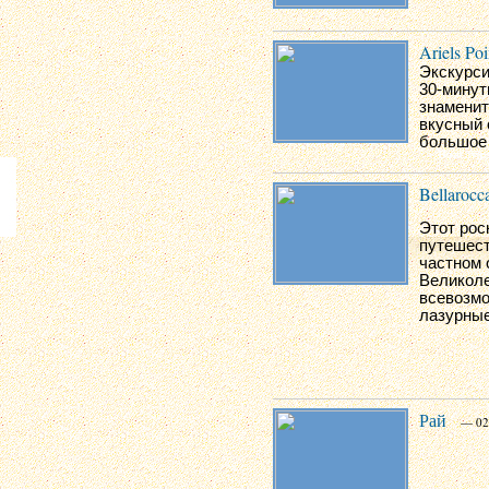
Ariels Poi
Экскурси
30-минут
знаменит
вкусный 
большое 
Bellarocc
Этот рос
путешест
частном 
Великоле
всевозмо
лазурные
Рай
— 02