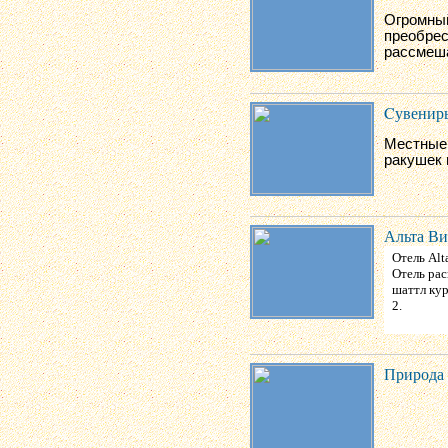
Огромны
преобрес
рассмеша
Cувенир
Местные 
ракушек 
Альта Ви
Отель Alt
Отель рас
шаттл кур
2.
Природа 