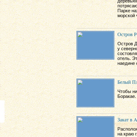
деревьях
потрясаю
Парке на
морской 
Остров Р
Остров Д
у северн
состовля
отель. Э
наедине 
Белый П
Чтобы ни
Боракае.
Закат в A
Располож
на краю 