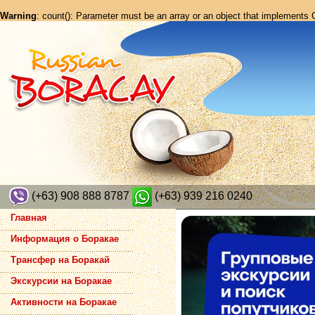
Warning
: count(): Parameter must be an array or an object that implements
(+63) 908 888 8787
(+63) 939 216 0240
Главная
Информация о Боракае
Трансфер на Боракай
Экскурсии на Боракае
Активности на Боракае