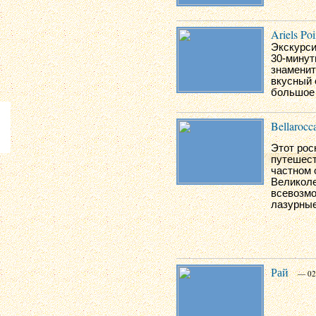
Ariels Poi
Экскурси
30-минут
знаменит
вкусный 
большое 
Bellarocc
Этот рос
путешест
частном 
Великоле
всевозмо
лазурные
Рай
— 02