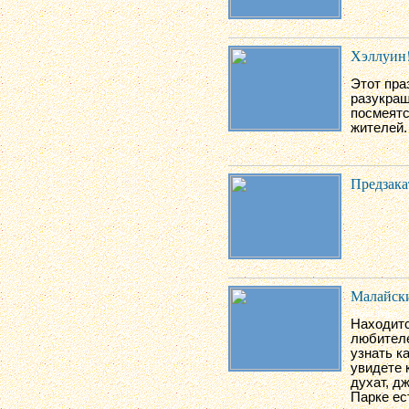
Хэллуин!
Этот пра
разукраш
посмеятс
жителей.
Предзака
Малайски
Находитс
любителе
узнать к
увидете 
духат, д
Парке ес