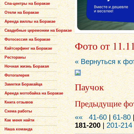
Спа-центры на Боракае
Отели на Боракае
Аренда виллы на Боракае
Свадебные церемонии на Боракае
Фотосессия на Боракае
Фото от 11.1
Кайтсерфинг на Боракае
Рестораны
« Вернуться к фо
Ночная жизнь Боракая
Фотогалерея
Паучок
Заметки Боракайца
Аренда мотобайка на Боракае
Предыдущие фо
Книга отзывов
Схема работы
««
41-60
|
61-80
Как меня найти
181-200
|
201-214
Наша команда