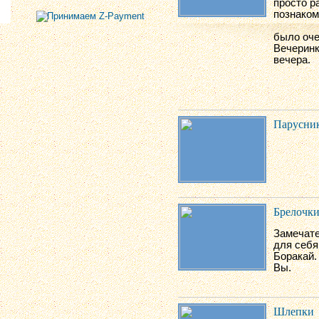
просто р
познаком
было оче
Вечеринк
вечера.
Парусни
Брелочк
Замечате
для себя
Боракай.
Вы.
Шлепки