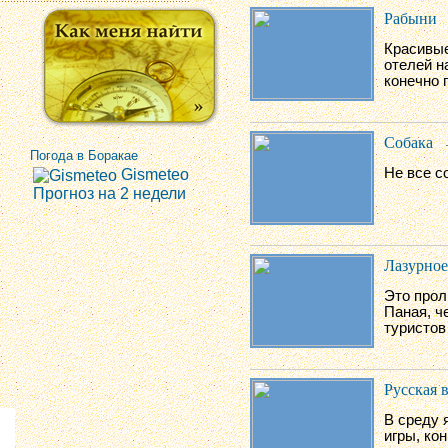
Рабыни
Красивые
отелей н
конечно п
Собака
Погода в Боракае
Не все с
Gismeteo
Прогноз на 2 недели
Лазурное
Это прол
Паная, ч
туристов
Русская 
В среду 
игры, ко