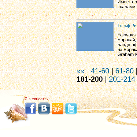
Имеет со
скалами.
Гольф Ре
Fairways
Боракай,
ландшафт
на Борак
Graham M
««
41-60
|
61-80
181-200
|
201-214
Я в соцсетях: