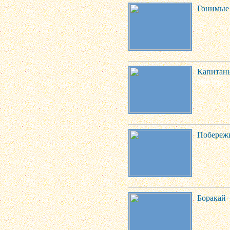
Гонимые 
Капитаны
Побережь
Боракай -