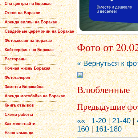
Спа-центры на Боракае
Отели на Боракае
Аренда виллы на Боракае
Свадебные церемонии на Боракае
Фотосессия на Боракае
Фото от 20.0
Кайтсерфинг на Боракае
Рестораны
« Вернуться к фо
Ночная жизнь Боракая
Фотогалерея
Влюбленные
Заметки Боракайца
Аренда мотобайка на Боракае
Предыдущие фо
Книга отзывов
Схема работы
««
1-20
|
21-40
|
Как меня найти
160
|
161-180
Наша команда