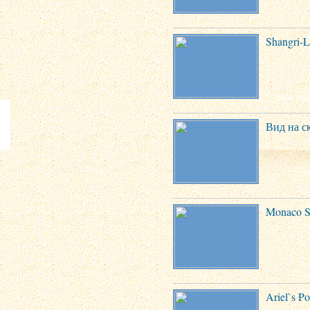
Shangri-L
Вид на с
Monaco S
Ariel`s Po