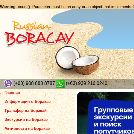
Warning
: count(): Parameter must be an array or an object that implements
(+63) 908 888 8787
(+63) 939 216 0240
Главная
Информация о Боракае
Трансфер на Боракай
Экскурсии на Боракае
Активности на Боракае