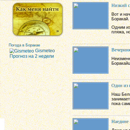
Низкий с
Вот и на
Боракай.
Одним из
пляжа, н
Погода в Боракае
Вечеринк
Gismeteo
Прогноз на 2 недели
Неизменн
Боракайц
Один из 
Наш Белы
занимает
пока сам
Наедине 