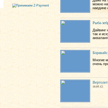
Даже на 
можно на
наедине 
Рыба-зебр
Дайвинг 
так и ис
акваланг
Боракайс
Многие м
очень пр
Вертолет
10.05.12: