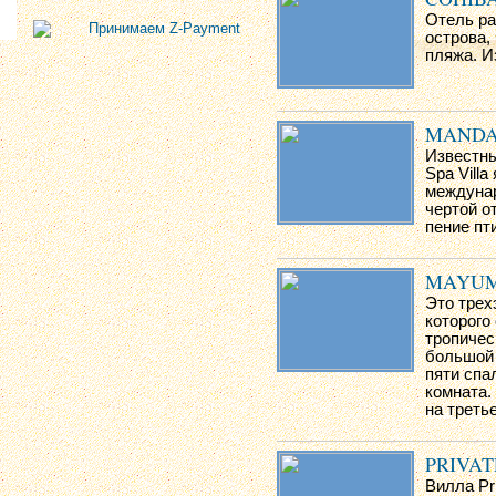
Отель ра
острова,
пляжа. И
MANDA
Известны
Spa Vill
междунар
чертой о
пение пт
MAYUM
Это трех
которого
тропичес
большой 
пяти спа
комната.
на треть
PRIVAT
Вилла Pr