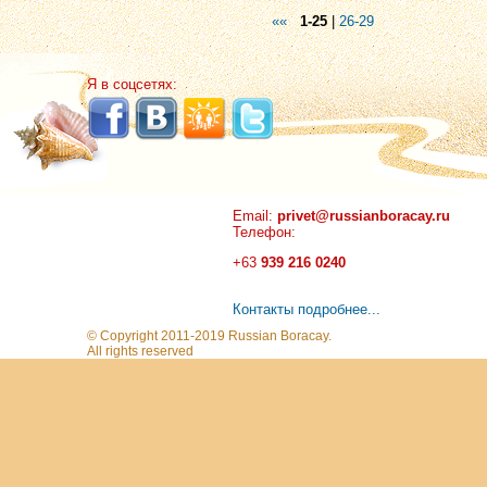
««
1-25
|
26-29
Я в соцсетях:
Email:
privet@russianboracay.ru
Телефон:
+63
939 216 0240
Контакты подробнее...
© Copyright 2011-2019 Russian Boracay.
All rights reserved