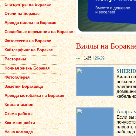
Спа-центры на Боракае
Отели на Боракае
Аренда виллы на Боракае
Свадебные церемонии на Боракае
Фотосессия на Боракае
Виллы на Борака
Кайтсерфинг на Боракае
««
1-25
|
26-29
Рестораны
Ночная жизнь Боракая
SHERID
Вилла на
Фотогалерея
нескольк
элегантн
Заметки Боракайца
домашним
Аренда мотобайка на Боракае
кабельно
Книга отзывов
Апартам
Схема работы
Если вы 
почувств
Как меня найти
плавать 
наблюдат
Наша команда