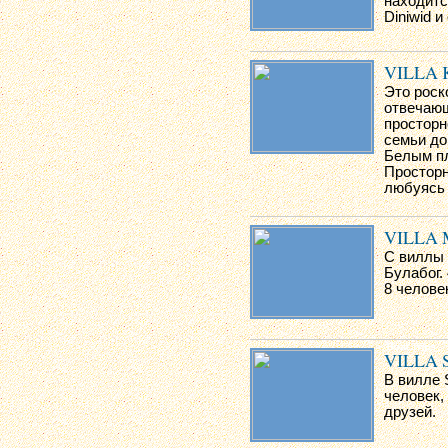
находитс
Diniwid и
VILLA
Это роск
отвечающ
просторн
семьи до
Белым пл
Просторн
любуясь 
VILLA
С виллы 
Булабог.
8 челове
VILLA 
В вилле S
человек,
друзей.