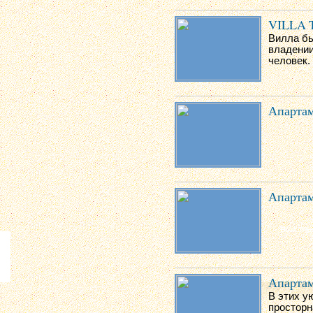
VILLA
Вилла бы
владении
человек.
Апартам
Апартам
Апартам
В этих у
просторн