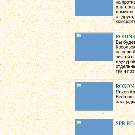
на проти
альтерна
домиков 
от друга
комфорта
ROBIN
Вы будет
Креольск
на перво
чистой 
двухуров
отдельны
так и по
ROXON
Roxon Ap
Bedroom 
площадка
SPR RE