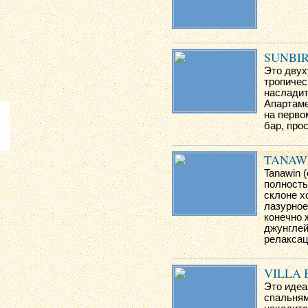
SUNBI
Это двух
тропичес
насладит
Апартаме
на перво
бар, про
TANAW
Tanawin (
полность
склоне х
лазурное
конечно 
джунглей
релаксац
VILLA
Это идеа
спальням