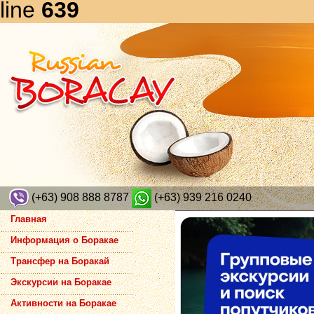
line
639
(+63) 908 888 8787
(+63) 939 216 0240
Главная
Информация о Боракае
Трансфер на Боракай
Экскурсии на Боракае
Активности на Боракае