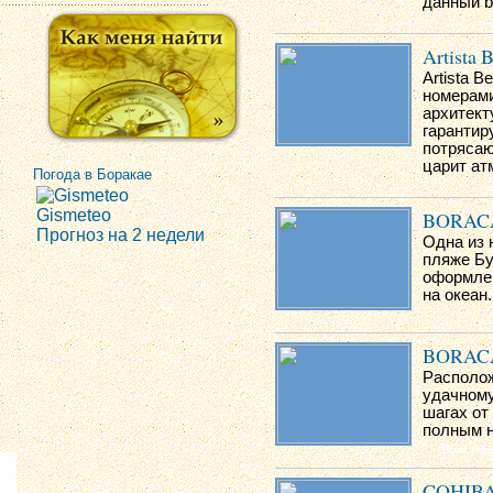
данный b
Artista 
Artista 
номерами
архитект
гарантир
потрясаю
царит ат
Погода в Боракае
Gismeteo
BORAC
Прогноз на 2 недели
Одна из 
пляже Бу
оформлен
на океан.
BORAC
Располож
удачному
шагах от
полным 
COHIBA