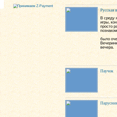
Русская 
В среду 
игры, ко
просто р
познаком
было оче
Вечеринк
вечера.
Паучок
Парусни