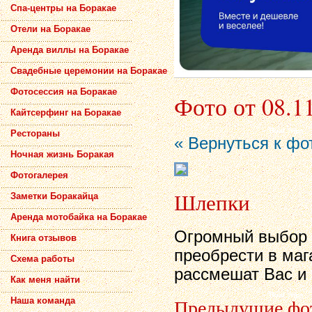
Спа-центры на Боракае
Отели на Боракае
Аренда виллы на Боракае
Свадебные церемонии на Боракае
Фотосессия на Боракае
Фото от 08.1
Кайтсерфинг на Боракае
Рестораны
« Вернуться к фо
Ночная жизнь Боракая
Фотогалерея
Шлепки
Заметки Боракайца
Аренда мотобайка на Боракае
Огромный выбор 
Книга отзывов
преобрести в маг
Схема работы
рассмешат Вас и 
Как меня найти
Предыдущие фо
Наша команда