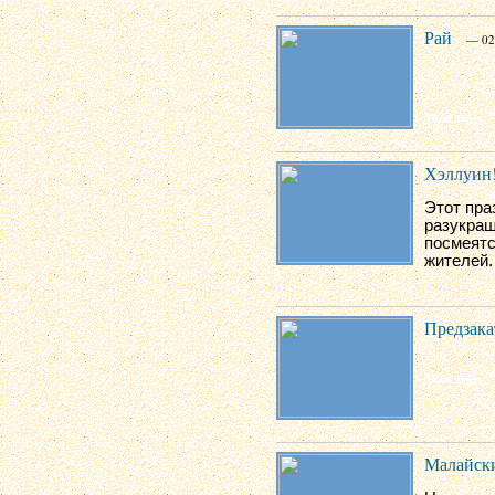
Рай
— 02
Хэллуин!
Этот пра
разукраш
посмеятс
жителей.
Предзака
Малайски