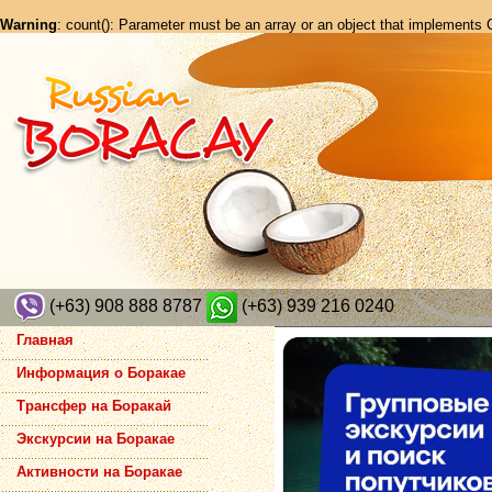
Warning
: count(): Parameter must be an array or an object that implements
(+63) 908 888 8787
(+63) 939 216 0240
Главная
Информация о Боракае
Трансфер на Боракай
Экскурсии на Боракае
Активности на Боракае