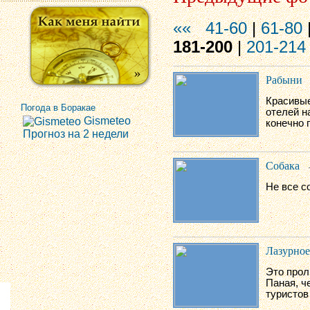
««
41-60
|
61-80
181-200
|
201-214
Рабыни
Красивые
Погода в Боракае
отелей н
Gismeteo
конечно п
Прогноз на 2 недели
Собака
Не все с
Лазурное
Это прол
Паная, ч
туристов