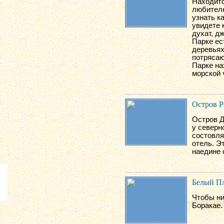
Находитс
любителе
узнать к
увидете 
духат, д
Парке ес
деревьях
потрясаю
Парке на
морской 
Остров Р
Остров Д
у северн
состовля
отель. Э
наедине 
Белый П
Чтобы ни
Боракае.