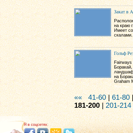
Закат в A
Располож
на краю 
Имеет со
скалами.
Гольф Ре
Fairways
Боракай,
ландшафт
на Борак
Graham M
««
41-60
|
61-80
181-200
|
201-214
Я в соцсетях: