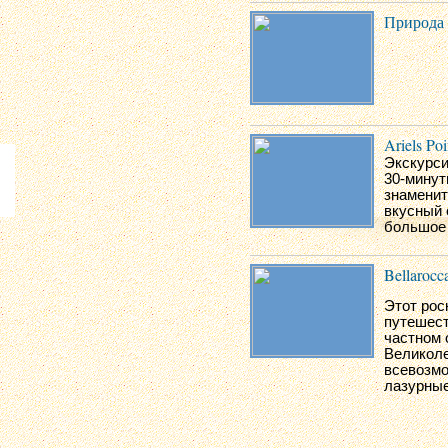
Природа 
Ariels Poi
Экскурси
30-минут
знаменит
вкусный 
большое 
Bellarocc
Этот рос
путешест
частном 
Великоле
всевозмо
лазурные