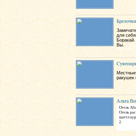
Брелочк
Замечате
для себя
Боракай.
Вы.
Cувенир
Местные 
ракушек 
Альта Ви
Отель Alt
Отель рас
шаттл кур
2.