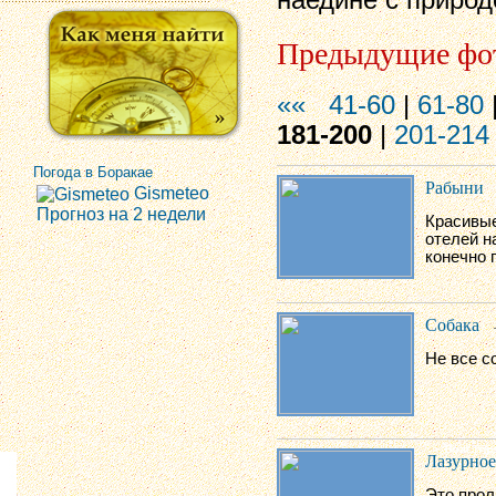
наедине с природ
Предыдущие фо
««
41-60
|
61-80
181-200
|
201-214
Погода в Боракае
Рабыни
Gismeteo
Прогноз на 2 недели
Красивые
отелей н
конечно п
Собака
Не все с
Лазурное
Это прол