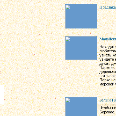
Предзака
Малайски
Находитс
любителе
узнать к
увидете 
духат, д
Парке ес
деревьях
потрясаю
Парке на
морской 
Белый П
Чтобы ни
Боракае.