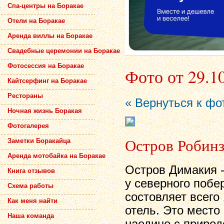
Спа-центры на Боракае
Отели на Боракае
Аренда виллы на Боракае
Свадебные церемонии на Боракае
Фотосессия на Боракае
Фото от 29.1
Кайтсерфинг на Боракае
Рестораны
« Вернуться к фо
Ночная жизнь Боракая
Фотогалерея
Остров Робин
Заметки Боракайца
Аренда мотобайка на Боракае
Остров Димакия -
Книга отзывов
у северного поб
Схема работы
состовляет всего
Как меня найти
отель. Это место
Наша команда