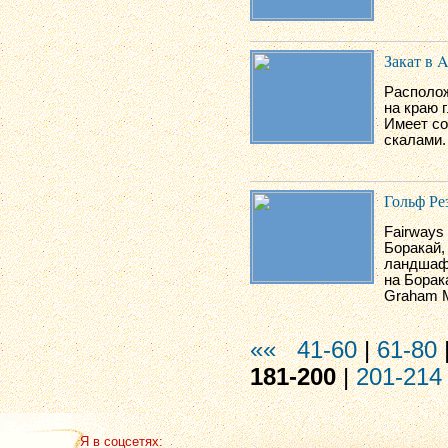
Закат в A
Располож
на краю 
Имеет со
скалами.
Гольф Ре
Fairways
Боракай,
ландшафт
на Борак
Graham M
««
41-60
|
61-80
181-200
|
201-214
Я в соцсетях: