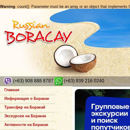
Warning
: count(): Parameter must be an array or an object that implements
(+63) 908 888 8787
(+63) 939 216 0240
Главная
Информация о Боракае
Трансфер на Боракай
Экскурсии на Боракае
Активности на Боракае