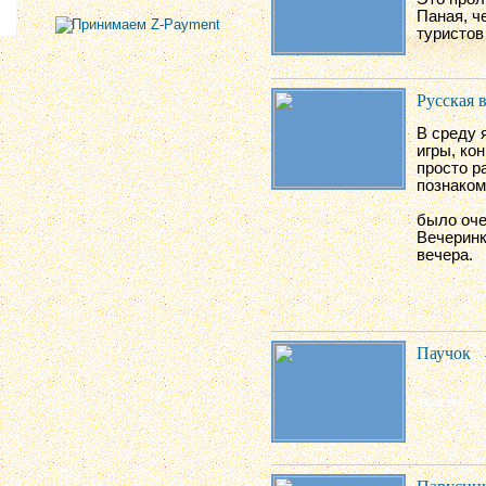
Паная, ч
туристов
Русская 
В среду 
игры, ко
просто р
познаком
было оче
Вечеринк
вечера.
Паучок
Парусни