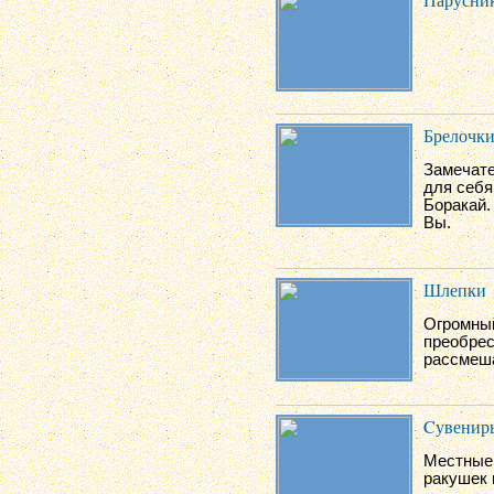
Брелочк
Замечате
для себя
Боракай.
Вы.
Шлепки
Огромны
преобрес
рассмеша
Cувенир
Местные 
ракушек 