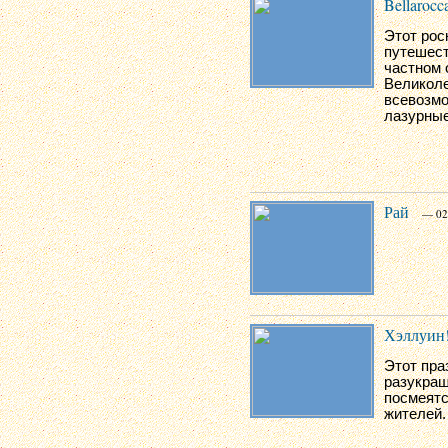
Bellarocc
Этот рос
путешест
частном 
Великоле
всевозмо
лазурные
Рай
— 02
Хэллуин!
Этот пра
разукраш
посмеятс
жителей.