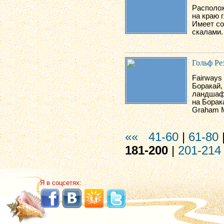
Располож
на краю 
Имеет со
скалами.
Гольф Ре
Fairways
Боракай,
ландшафт
на Борак
Graham M
««
41-60
|
61-80
181-200
|
201-214
Я в соцсетях: