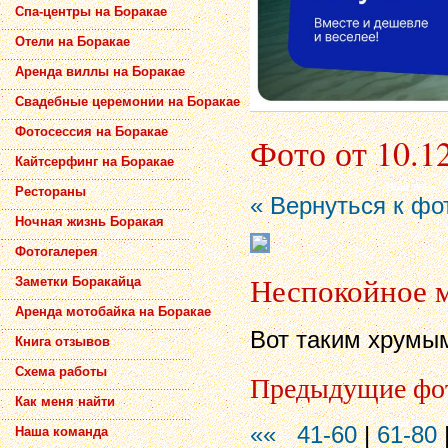
Спа-центры на Боракае
Отели на Боракае
Аренда виллы на Боракае
Свадебные церемонии на Боракае
Фотосессия на Боракае
Фото от 10.1
Кайтсерфинг на Боракае
Рестораны
« Вернуться к фо
Ночная жизнь Боракая
Фотогалерея
Неспокойное 
Заметки Боракайца
Аренда мотобайка на Боракае
Вот таким хрумым
Книга отзывов
Схема работы
Предыдущие фо
Как меня найти
««
41-60
|
61-80
Наша команда