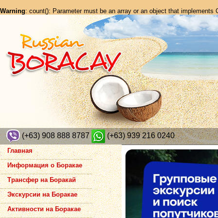
Warning
: count(): Parameter must be an array or an object that implements
(+63) 908 888 8787
(+63) 939 216 0240
Главная
Информация о Боракае
Трансфер на Боракай
Экскурсии на Боракае
Активности на Боракае