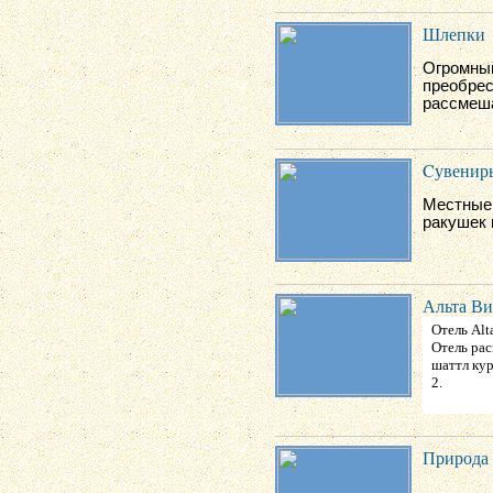
Шлепки
Огромны
преобрес
рассмеша
Cувенир
Местные 
ракушек 
Альта Ви
Отель Alt
Отель рас
шаттл кур
2.
Природа 