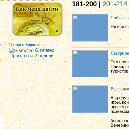
181-200
|
201-214
Собака
Не все с
Погода в Боракае
Gismeteo
Лазурное
Прогноз на 2 недели
Это прол
Паная, ч
туристов
Русская 
В среду 
игры, ко
просто р
познаком
было оче
Вечеринк