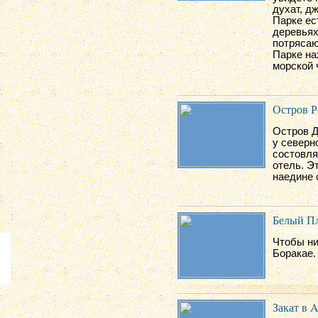
духат, д
Парке ес
деревьях
потрясаю
Парке на
морской 
Остров Р
Остров Д
у северн
состовля
отель. Э
наедине 
Белый П
Чтобы ни
Боракае.
Закат в A