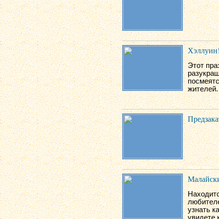
Хэллуин!
Этот пра
разукраш
посмеятс
жителей.
Предзака
Малайски
Находитс
любителе
узнать к
увидете 