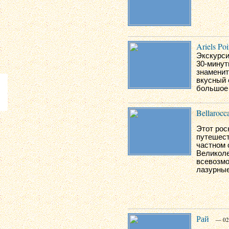
Ariels Poi
Экскурси
30-минут
знаменит
вкусный 
большое 
Bellarocc
Этот рос
путешест
частном 
Великоле
всевозмо
лазурные
Рай
— 02