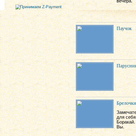
вечера.
Паучок
Парусни
Брелочк
Замечате
для себя
Боракай.
Вы.