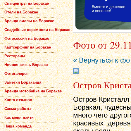
Спа-центры на Боракае
Отели на Боракае
Аренда виллы на Боракае
Свадебные церемонии на Боракае
Фотосессия на Боракае
Фото от 29.1
Кайтсерфинг на Боракае
Рестораны
« Вернуться к фо
Ночная жизнь Боракая
Фотогалерея
Остров Криста
Заметки Боракайца
Аренда мотобайка на Боракае
Остров Кристалл 
Книга отзывов
Боракая, чудесны
Схема работы
много чего друго
Как меня найти
красивых деревя
Наша команда