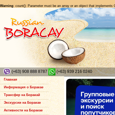
Warning
: count(): Parameter must be an array or an object that implements
(+63) 908 888 8787
(+63) 939 216 0240
Главная
Информация о Боракае
Трансфер на Боракай
Экскурсии на Боракае
Активности на Боракае