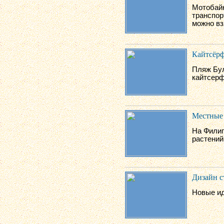
Мотобайк
транспор
можно вз
Кайтсёр
Пляж Бу
кайтсерф
Местные 
На Филип
растений
Дизайн с
Новые ид