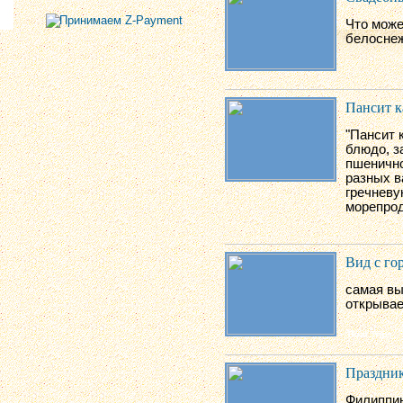
Что може
белоснеж
Пансит к
"Пансит 
блюдо,
з
пшенично
разных в
гречневу
морепрод
Вид с го
самая вы
открывае
Праздник
Филиппин