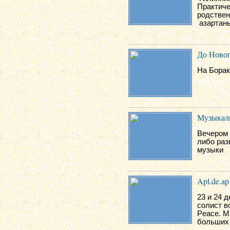
Практиче
родствен
азартан
До Новог
На Борак
Музыкаль
Вечером 
либо раз
музыки
Apl.de.ap
23 и 24 
солист в
Peace. М
больших 