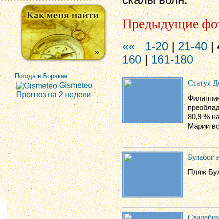
скалы волн.
Предыдущие фо
««
1-20
|
21-40
|
160
|
161-180
Погода в Боракае
Статуя 
Gismeteo
Прогноз на 2 недели
Филиппин
преобла
80,9 % н
Марии вс
Булабог н
Пляж Бул
Свадебны