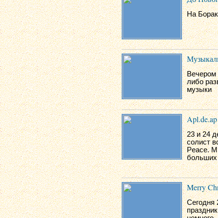
На Борак
Музыкаль
Вечером 
либо раз
музыки
Apl.de.ap
23 и 24 
солист в
Peace. М
больших 
Merry Chr
Сегодня 
праздник
немного..