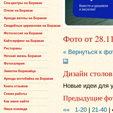
Спа-центры на Боракае
Отели на Боракае
Аренда виллы на Боракае
Свадебные церемонии на Боракае
Фотосессия на Боракае
Фото от 28.1
Кайтсерфинг на Боракае
Рестораны
« Вернуться к фо
Ночная жизнь Боракая
Фотогалерея
Дизайн столов
Заметки Боракайца
Аренда мотобайка на Боракае
Новые идеи для 
Книга отзывов
Схема работы
Предыдущие фо
Как меня найти
««
1-20
|
21-40
|
Наша команда