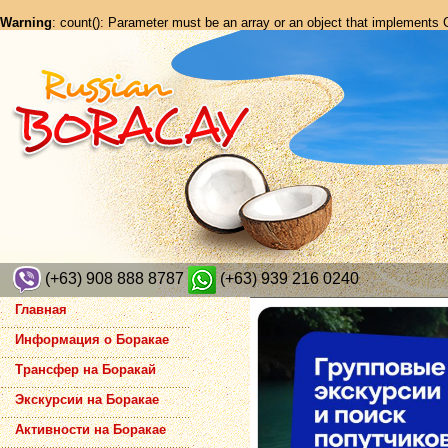
Warning
: count(): Parameter must be an array or an object that implements
(+63) 908 888 8787
(+63) 939 216 0240
Главная
Информация о Боракае
Трансфер на Боракай
Экскурсии на Боракае
Активности на Боракае