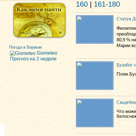
160
|
161-180
Статуя 
Филиппин
преобла
80,9 % н
Марии вс
Погода в Боракае
Gismeteo
Прогноз на 2 недели
Булабог н
Пляж Бул
Свадебны
Что може
белоснеж