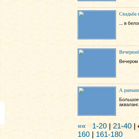
Свадьба 
... в бел
Вечерний
Вечером 
А раньше
Большое 
акваланг.
««
1-20
|
21-40
|
160
|
161-180