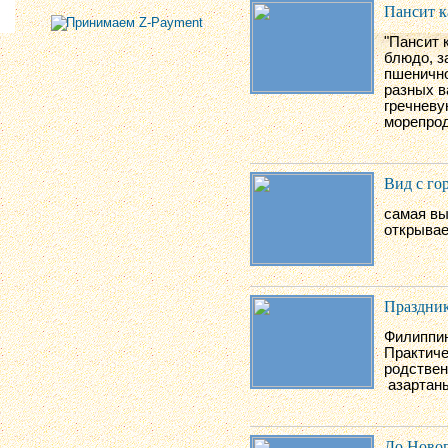
Пансит к
"Пансит 
блюдо,
з
пшенично
разных в
гречневу
морепрод
Вид с го
самая вы
открывае
Праздник
Филиппин
Практиче
родствен
азартан
До Новог