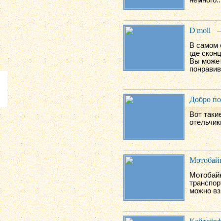
D'moll
—
В самом 
где скон
Вы может
понравив
Добро по
Вот таки
отельчик
Мотобайк
Мотобайк
транспор
можно вз
Кайтсёр