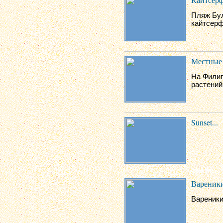
Пляж Бу
кайтсерф
Местные 
На Филип
растений
Sunset...
Вареники
Вареники