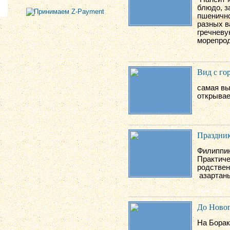
блюдо,
з
пшенично
разных в
гречневу
морепрод
Вид с го
самая вы
открывае
Праздник
Филиппин
Практиче
родствен
азартан
До Новог
На Борак