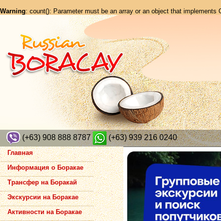
Warning
: count(): Parameter must be an array or an object that implements
(+63) 908 888 8787
(+63) 939 216 0240
Главная
Информация о Боракае
Трансфер на Боракай
Экскурсии на Боракае
Активности на Боракае