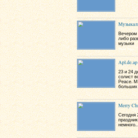
Музыкаль
Вечером 
либо раз
музыки
Apl.de.ap
23 и 24 
солист в
Peace. М
больших 
Merry Chr
Сегодня 
праздник
немного..