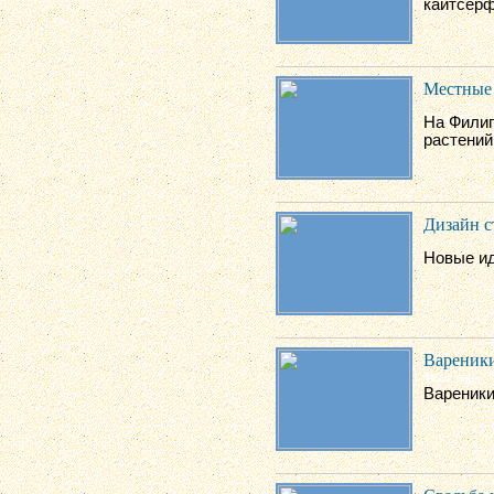
кайтсерф
Местные 
На Филип
растений
Дизайн с
Новые ид
Вареники
Вареники