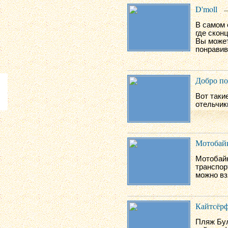
D'moll
—
В самом 
где скон
Вы может
понравив
Добро по
Вот таки
отельчик
Мотобайк
Мотобайк
транспор
можно вз
Кайтсёр
Пляж Бу