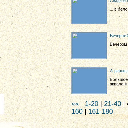
Свадьба 
... в бел
Вечерний
Вечером 
А раньше
Большое 
акваланг.
««
1-20
|
21-40
|
160
|
161-180