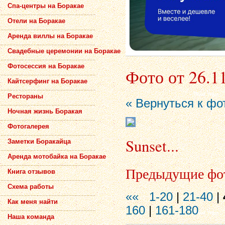
Спа-центры на Боракае
Отели на Боракае
Аренда виллы на Боракае
Свадебные церемонии на Боракае
Фотосессия на Боракае
Фото от 26.1
Кайтсерфинг на Боракае
Рестораны
« Вернуться к фо
Ночная жизнь Боракая
Фотогалерея
Sunset...
Заметки Боракайца
Аренда мотобайка на Боракае
Предыдущие фо
Книга отзывов
Схема работы
««
1-20
|
21-40
|
Как меня найти
160
|
161-180
Наша команда