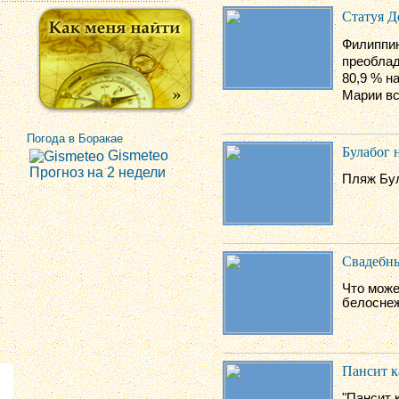
Статуя 
Филиппин
преобла
80,9 % н
Марии вс
Погода в Боракае
Булабог н
Gismeteo
Прогноз на 2 недели
Пляж Бул
Свадебны
Что може
белоснеж
Пансит к
"Пансит 