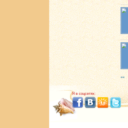
««
Я в соцсетях: