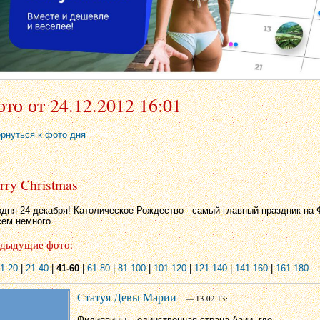
то от 24.12.2012 16:01
ернуться к фото дня
rry Christmas
одня 24 декабря! Католическое Рождество - самый главный праздник на 
ем немного...
дыдущие фото:
1-20
|
21-40
|
41-60
|
61-80
|
81-100
|
101-120
|
121-140
|
141-160
|
161-180
Статуя Девы Марии
— 13.02.13:
Филиппины – единственная страна Азии, где