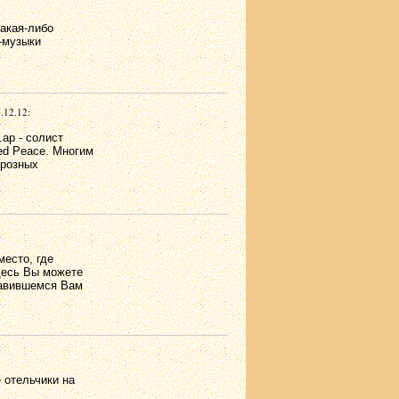
акая-либо
-музыки
.12.12:
.ap - солист
ed Peace. Многим
грозных
место, где
десь Вы можете
равившемся Вам
 отельчики на