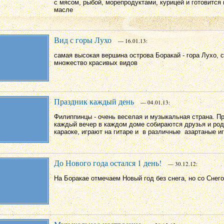
с
мясом, рыбой, морепродуктами, курицей и готовится
масле
Вид с горы Лухо
— 16.01.13:
самая высокая вершина острова Боракай - гора Лухо, 
множество красивых видов
Праздник каждый день
— 04.01.13:
Филиппинцы - очень веселая и музыкальная страна. П
каждый вечер в каждом доме собираются друзья и род
караоке, играют на гитаре и в различные азартаные и
До Нового года остался 1 день!
— 30.12.12:
На Боракае отмечаем Новый год без снега, но со Снег