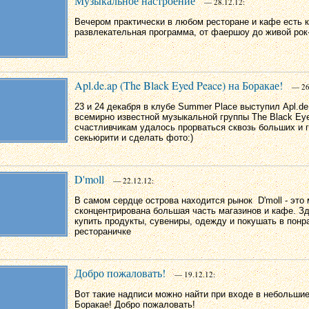
Музыкальное настроение
— 28.12.12:
Вечером практически в любом ресторане и кафе есть к
развлекательная программа, от фаершоу до живой рок
Apl.de.ap (The Black Eyed Peace) на Боракае!
— 26
23 и 24 декабря в клубе Summer Place выступил Apl.de
всемирно известной музыкальной группы The Black Ey
счастливчикам удалось прорваться сквозь больших и 
секьюрити и сделать фото:)
D'moll
— 22.12.12:
В самом сердце острова находится рынок D'moll - это 
сконцентрирована большая часть магазинов и кафе. З
купить продукты, сувениры, одежду и покушать в пон
рестораничке
Добро пожаловать!
— 19.12.12:
Вот такие надписи можно найти при входе в небольшие
Боракае! Добро пожаловать!