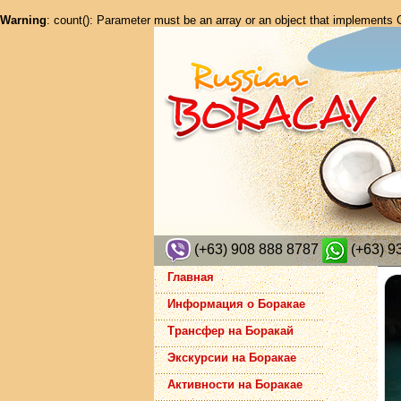
Warning
: count(): Parameter must be an array or an object that implements
(+63) 908 888 8787
(+63) 9
Главная
Информация о Боракае
Трансфер на Боракай
Экскурсии на Боракае
Активности на Боракае