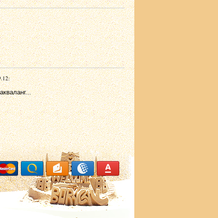
.12:
кваланг...