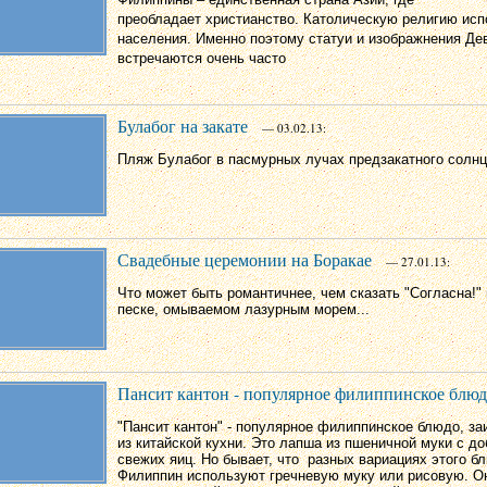
преобладает
христианство
.
Католическую
религию исп
населения. Именно поэтому статуи и изображнения Д
встречаются очень часто
Булабог на закате
— 03.02.13:
Пляж Булабог в пасмурных лучах предзакатного солн
Свадебные церемонии на Боракае
— 27.01.13:
Что может быть романтичнее, чем сказать "Согласна!"
песке, омываемом лазурным морем...
Пансит кантон - популярное филиппинское блю
"Пансит кантон" - популярное филиппинское блюдо,
за
из
китайской кухни. Это лапша
из пшеничной муки с д
свежих яиц. Но бывает, что
разных вариациях этого б
Филиппин используют гречневую муку или рисовую.
О