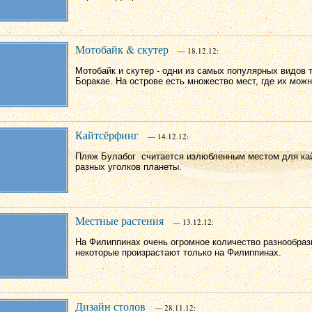
Мотобайк & скутер
— 18.12.12:
Мотобайк и скутер - одни из самых популярных видов 
Боракае. На острове есть множество мест, где их можн
Кайтсёрфинг
— 14.12.12:
Пляж Булабог считается излюбленным местом для ка
разных уголков планеты.
Местные растения
— 13.12.12:
На Филиппинах очень огромное количество разнообраз
некоторые произрастают только на Филиппинах.
Дизайн столов
— 28.11.12: