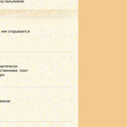
 на пальмовом
с нее открывается
рактически
ственники: поют
гры
овиком