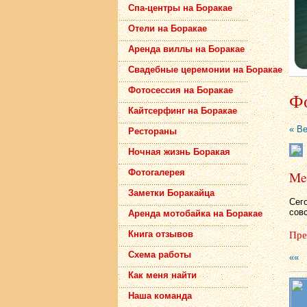
Спа-центры на Боракае
Отели на Боракае
Аренда виллы на Боракае
Свадебные церемонии на Боракае
Фотосессия на Боракае
Фо
Кайтсерфинг на Боракае
« В
Рестораны
Ночная жизнь Боракая
Фотогалерея
Me
Заметки Боракайца
Сег
совс
Аренда мотобайка на Боракае
Пре
Книга отзывов
Схема работы
««
Как меня найти
Наша команда