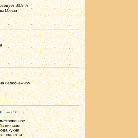
оведует 80,9 %
евы Марии
ца
 на белоснежном
до
— 25.01.13:
имствованное
обавлением
люда кухни
на подается