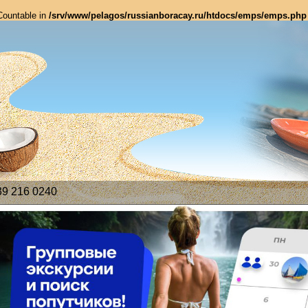
 Countable in
/srv/www/pelagos/russianboracay.ru/htdocs/emps/emps.php
39 216 0240