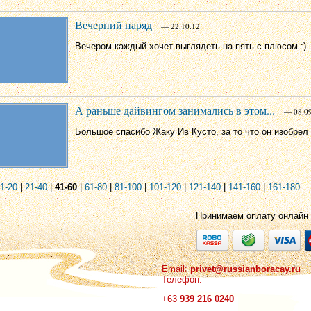
Вечерний наряд
— 22.10.12:
Вечером каждый хочет выглядеть на пять с плюсом :)
А раньше дайвингом занимались в этом...
— 08.09
Большое спасибо Жаку Ив Кусто, за то что он изобрел а
1-20
|
21-40
|
41-60
|
61-80
|
81-100
|
101-120
|
121-140
|
141-160
|
161-180
Принимаем оплату онлайн
Email:
privet@russianboracay.ru
Телефон:
+63
939 216 0240