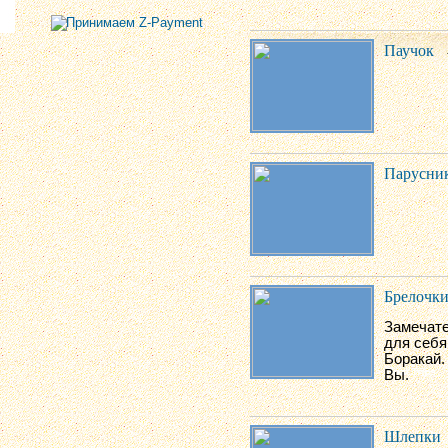
Паучок
Парусни
Брелочк
Замечате
для себя
Боракай.
Вы.
Шлепки