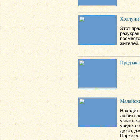
Хэллуин!
Этот пра
разукраш
посмеятс
жителей.
Предзака
Малайски
Находитс
любителе
узнать к
увидете 
духат, д
Парке ес