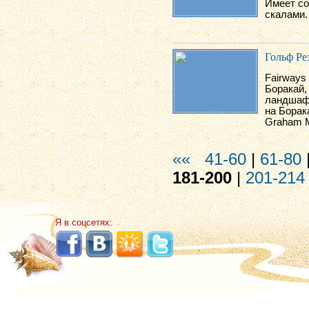
Имеет со
скалами.
Гольф Ре
Fairways
Боракай,
ландшафт
на Борак
Graham M
««
41-60
|
61-80
181-200
|
201-214
Я в соцсетях: