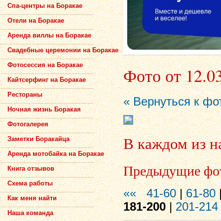
Спа-центры на Боракае
Отели на Боракае
Аренда виллы на Боракае
Свадебные церемонии на Боракае
Фотосессия на Боракае
Фото от 12.0
Кайтсерфинг на Боракае
Рестораны
« Вернуться к фо
Ночная жизнь Боракая
Фотогалерея
В каждом из н
Заметки Боракайца
Аренда мотобайка на Боракае
Предыдущие фо
Книга отзывов
Схема работы
««
41-60
|
61-80
Как меня найти
181-200
|
201-214
Наша команда