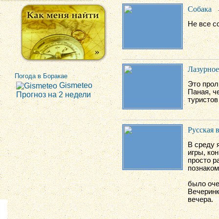
Собака
Не все с
Лазурное
Погода в Боракае
Это прол
Gismeteo
Паная, ч
Прогноз на 2 недели
туристов
Русская 
В среду 
игры, ко
просто р
познаком
было оче
Вечеринк
вечера.