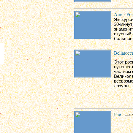
Ariels Poi
Экскурси
30-минут
знаменит
вкусный 
большое 
Bellarocc
Этот рос
путешест
частном 
Великоле
всевозмо
лазурные
Рай
— 02