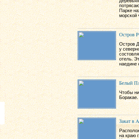
деревьях
потрясаю
Парке на
морской 
Остров Р
Остров Д
у северн
состовля
отель. Э
наедине 
Белый П
Чтобы ни
Боракае.
Закат в A
Располож
на краю 