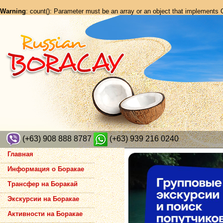
Warning
: count(): Parameter must be an array or an object that implements
(+63) 908 888 8787
(+63) 939 216 0240
Главная
Информация о Боракае
Трансфер на Боракай
Экскурсии на Боракае
Активности на Боракае