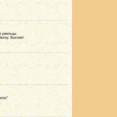
ые умельцы
болку. Выгляит
нгос"