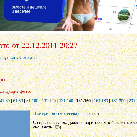
то от 22.12.2011 20:27
ернуться к фото дня
ро
дыдущие фото:
41-60
|
61-80
|
81-100
|
101-120
|
121-140
|
141-160
|
161-180
|
181-200
|
201-
Поверь своим глазам)
— 26.12.11:
С первого взгляда даже не вериться, что бывают такие 
оно и есть!!!))))