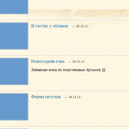
В гостях у облаков
— 20.12.11:
Новогодняя елка
— 19.12.11:
Забавная елка из пластиковых бутылок )))
Ферма петухов
— 18.12.11: