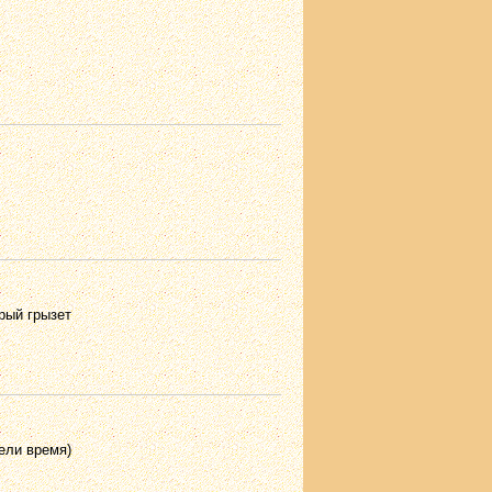
рый грызет
ели время)