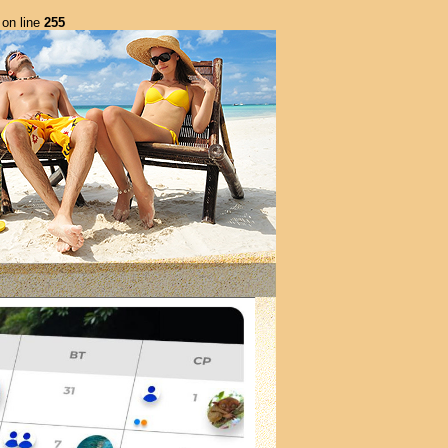
on line
255