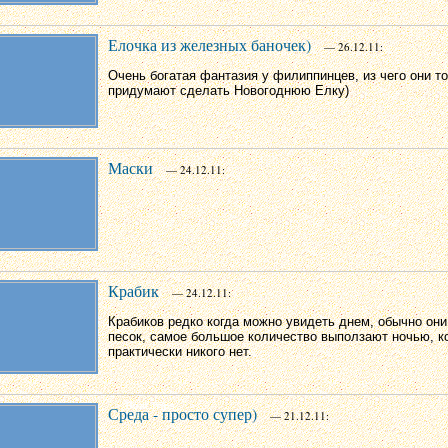
Елочка из железных баночек)
— 26.12.11:
Очень богатая фантазия у филиппинцев, из чего они т
придумают сделать Новогоднюю Елку)
Маски
— 24.12.11:
Крабик
— 24.12.11:
Крабиков редко когда можно увидеть днем, обычно они
песок, самое большое количество выползают ночью, к
практически никого нет.
Среда - просто супер)
— 21.12.11: