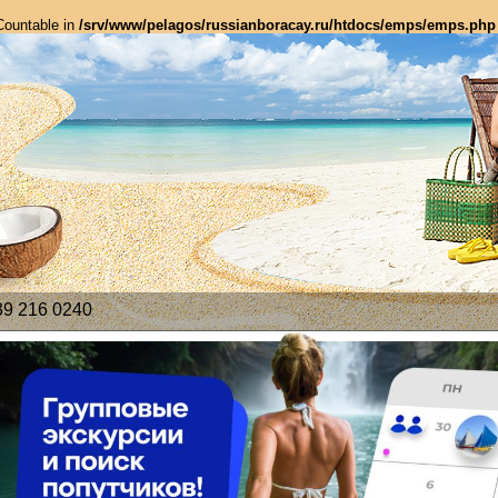
 Countable in
/srv/www/pelagos/russianboracay.ru/htdocs/emps/emps.php
39 216 0240