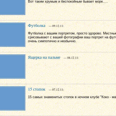
Вот таким хрумым и беспокойным бывает море.....
Футболка
— 09.12.11:
Футболка с вашим портретом, просто здорово. Местн
срисовывают с вашей фотографии ваш портрет на фут
очень симпотично и необычно.
Ящерка на пальме
— 08.12.11:
15 стопок
— 07.12.11:
15 самых знаменитых стопок в ночном клубе "Коко - ма