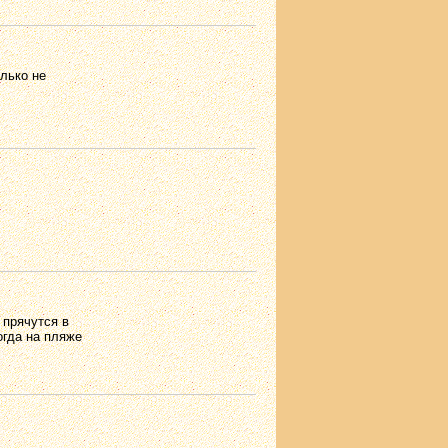
олько не
 прячутся в
огда на пляже