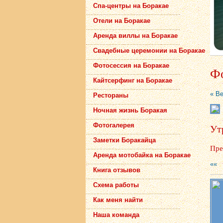
Спа-центры на Боракае
Отели на Боракае
Аренда виллы на Боракае
Свадебные церемонии на Боракае
Фотосессия на Боракае
Фо
Кайтсерфинг на Боракае
« В
Рестораны
Ночная жизнь Боракая
Фотогалерея
Ут
Заметки Боракайца
Пре
Аренда мотобайка на Боракае
««
Книга отзывов
Схема работы
Как меня найти
Наша команда