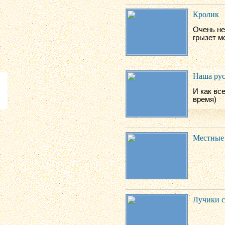
Кролик
Очень не
грызет м
Наша рус
И как вс
время)
Местные
Лучики с