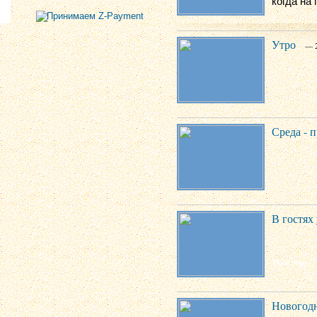
когда на 
Утро
— 2
Среда - п
В гостях
Новогодн