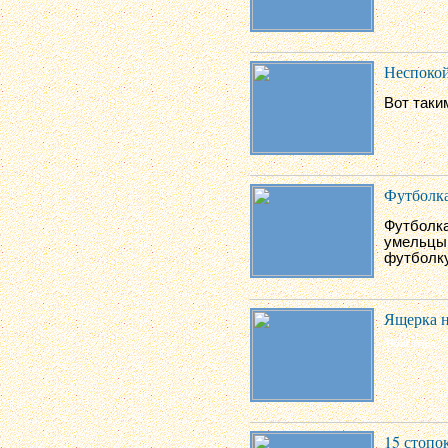
Неспокой
Вот таки
Футболк
Футболка
умельцы 
футболку
Ящерка н
15 стопо