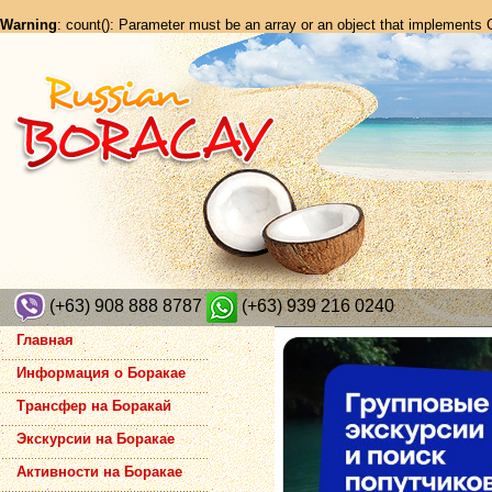
Warning
: count(): Parameter must be an array or an object that implements
(+63) 908 888 8787
(+63) 939 216 0240
Главная
Информация о Боракае
Трансфер на Боракай
Экскурсии на Боракае
Активности на Боракае