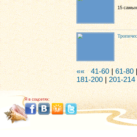
15 самых
Тропичес
««
41-60
|
61-80
181-200
|
201-214
Я в соцсетях: