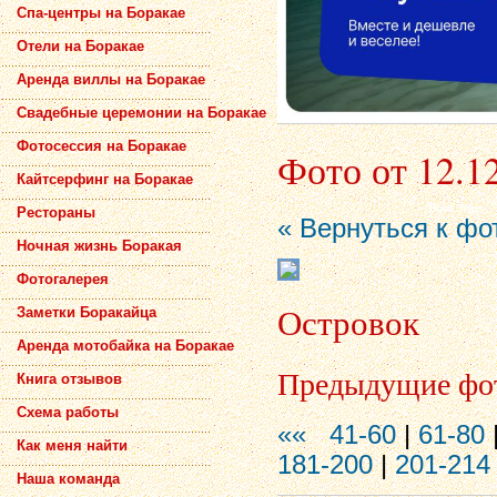
Спа-центры на Боракае
Отели на Боракае
Аренда виллы на Боракае
Свадебные церемонии на Боракае
Фотосессия на Боракае
Фото от 12.1
Кайтсерфинг на Боракае
Рестораны
« Вернуться к фо
Ночная жизнь Боракая
Фотогалерея
Островок
Заметки Боракайца
Аренда мотобайка на Боракае
Предыдущие фо
Книга отзывов
Схема работы
««
41-60
|
61-80
Как меня найти
181-200
|
201-214
Наша команда