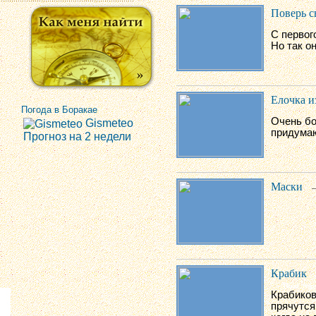
Поверь с
С первог
Но так оно
Елочка и
Погода в Боракае
Очень бо
Gismeteo
придумаю
Прогноз на 2 недели
Маски
—
Крабик
Крабиков
прячутся