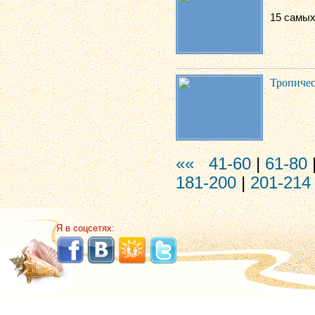
15 самых
Тропичес
««
41-60
|
61-80
181-200
|
201-214
Я в соцсетях: