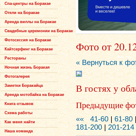
Спа-центры на Боракае
Отели на Боракае
Аренда виллы на Боракае
Свадебные церемонии на Боракае
Фотосессия на Боракае
Фото от 20.1
Кайтсерфинг на Боракае
Рестораны
« Вернуться к фо
Ночная жизнь Боракая
Фотогалерея
В гостях у обл
Заметки Боракайца
Аренда мотобайка на Боракае
Предыдущие фо
Книга отзывов
Схема работы
««
41-60
|
61-80
Как меня найти
181-200
|
201-214
Наша команда