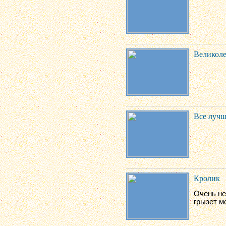
Великоле
Все лучш
Кролик
Очень не
грызет м