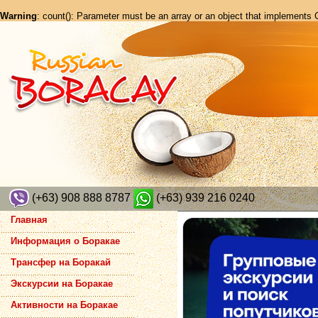
Warning
: count(): Parameter must be an array or an object that implements
(+63) 908 888 8787
(+63) 939 216 0240
Главная
Информация о Боракае
Трансфер на Боракай
Экскурсии на Боракае
Активности на Боракае