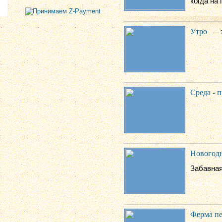
когда на 
Утро
— 2
Среда - п
Новогодн
Забавная
Ферма пе