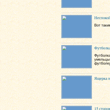
Неспокой
Вот таки
Футболк
Футболка
умельцы 
футболку
Ящерка н
15 стопо