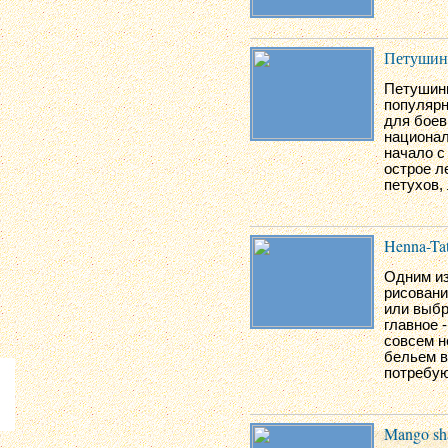
Петушин
Петушины
популярн
для боев
национал
начало с
острое л
петухов,
Henna-Ta
Одним из
рисовани
или выбр
главное -
совсем н
бельем в
потребую
Mango sh