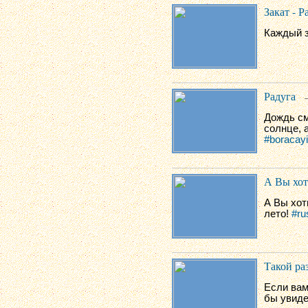
Закат - Р
Каждый з
Радуга
Дождь см
солнце, а
#boracayi
А Вы хот
А Вы хот
лето!
#ru
Такой ра
Если вам
бы увиде