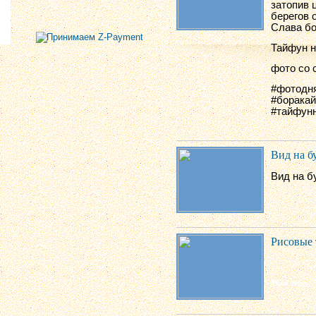
затопив 
берегов 
Слава бо
Тайфун н
фото со 
#фотодня
#боракай
#тайфун
Вид на б
Вид на б
Рисовые 