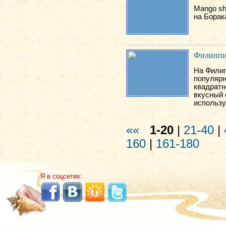
Mango sh
на Борак
Филиппи
На Филип
популярн
квадратн
вкусный 
использу
««
1-20
|
21-40
|
160
|
161-180
Я в соцсетях: