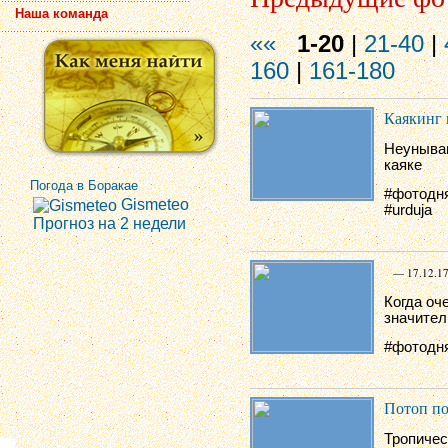
Наша команда
««
1-20
|
21-40
|
160
|
161-180
Каякинг 
Неунываю
каяке
Погода в Боракае
#фотодня
Gismeteo
#urduja
Прогноз на 2 недели
— 17.12.17
Когда оч
значител
#фотодня
Потоп по
Тропичес