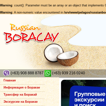
Warning
: count(): Parameter must be an array or an object that implements
Warning
: A non-numeric value encountered in
/srv/www/pelagos/russianbo
(+63) 908 888 8787
(+63) 939 216 0240
Главная
Информация о Боракае
Трансфер на Боракай
Экскурсии на Боракае