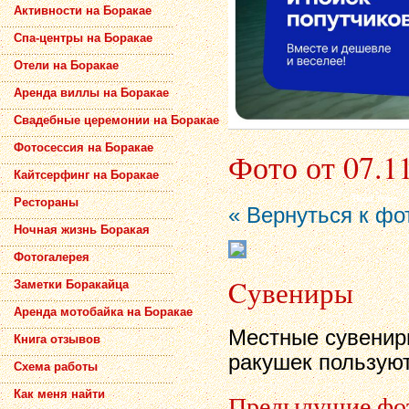
Активности на Боракае
Спа-центры на Боракае
Отели на Боракае
Аренда виллы на Боракае
Свадебные церемонии на Боракае
Фотосессия на Боракае
Фото от 07.1
Кайтсерфинг на Боракае
Рестораны
« Вернуться к фо
Ночная жизнь Боракая
Фотогалерея
Cувениры
Заметки Боракайца
Аренда мотобайка на Боракае
Местные сувениры
Книга отзывов
ракушек пользуют
Схема работы
Как меня найти
Предыдущие фо