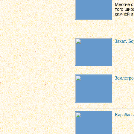
Многие с
того шир
камней и
Закат, Б
Землетре
Карабао 