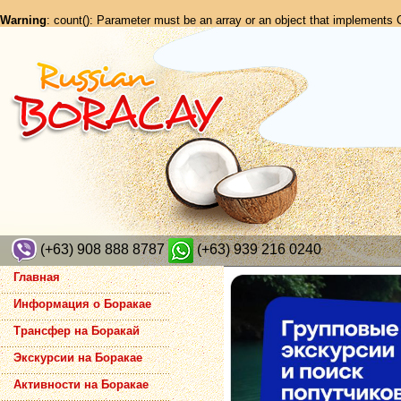
Warning
: count(): Parameter must be an array or an object that implements
(+63) 908 888 8787
(+63) 939 216 0240
Главная
Информация о Боракае
Трансфер на Боракай
Экскурсии на Боракае
Активности на Боракае