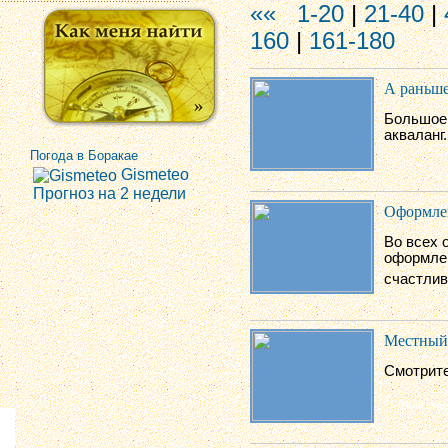
««
1-20
|
21-40
|
160
|
161-180
А раньше
Большое 
акваланг.
Погода в Боракае
Gismeteo
Прогноз на 2 недели
Оформлен
Во всех 
оформлен
счастлив
Местный 
Смотрите