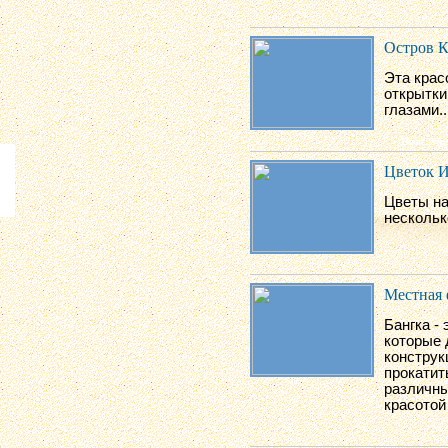
Остров К
Эта крас
открытки
глазами..
Цветок 
Цветы на
несколько
Местная 
Бангка -
которые 
конструк
прокатит
различны
красотой