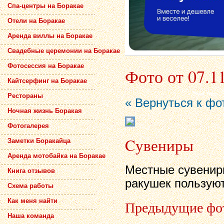
Спа-центры на Боракае
Отели на Боракае
Аренда виллы на Боракае
Свадебные церемонии на Боракае
Фотосессия на Боракае
Фото от 07.1
Кайтсерфинг на Боракае
Рестораны
« Вернуться к фо
Ночная жизнь Боракая
Фотогалерея
Cувениры
Заметки Боракайца
Аренда мотобайка на Боракае
Местные сувениры
Книга отзывов
ракушек пользуют
Схема работы
Как меня найти
Предыдущие фо
Наша команда