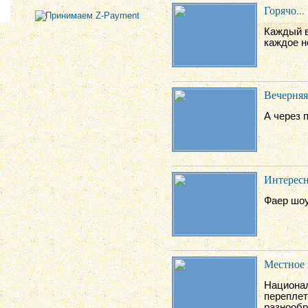
Горячо...
Каждый в
каждое н
Вечерняя
А через 
Интересн
Фаер шоу
Местное 
Национал
переплет
разнообр