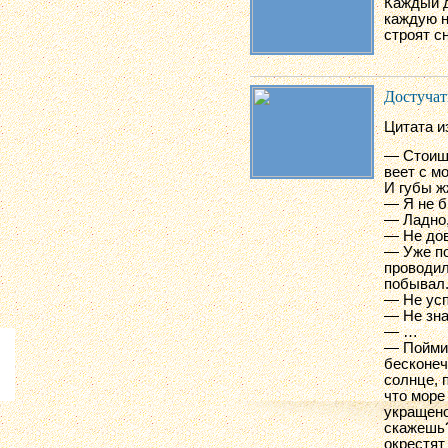
Каждый д
каждую н
строят с
Достучать
Цитата и
— Стоишь
веет с м
И губы ж
— Я не 
— Ладно,
— Не дов
— Уже по
проводил
побывал
— Не усп
— Не зна
— …
— Пойми,
бесконеч
солнце, 
что море
укращено
скажешь?
окрестят