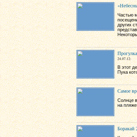
«Небесны
Частью м
посещени
других с
представ
Некоторы
Прогулка
24.07.12:
В этот д
Пука кот
Самое вр
Солнце в
на пляже 
Боракай 