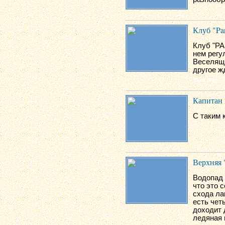
Клуб "Pa
Клуб "PA
нем регу
Веселящи
другое жд
Капитан 
С таким 
Верхняя 
Водопад 
что это 
схода ла
есть чет
доходит 
ледяная 