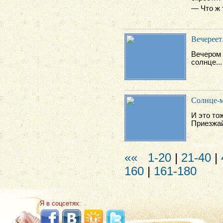
— Что ж
Вечереет.
Вечером 
солнце...
Солнце-м
И это то
Приезжа
««
1-20
|
21-40
|
160
|
161-180
Я в соцсетях: