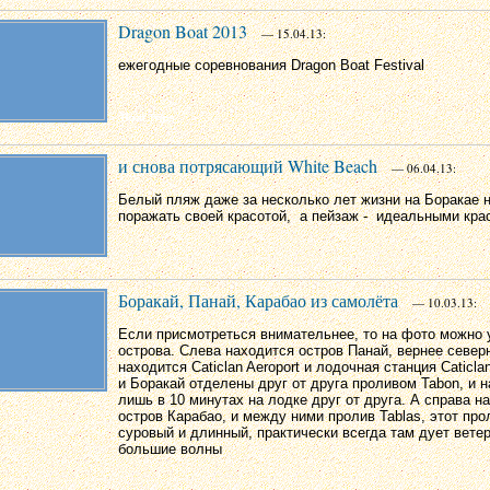
Dragon Boat 2013
— 15.04.13:
ежегодные соревнования Dragon Boat Festival
и снова потрясающий White Beach
— 06.04.13:
Белый пляж даже за несколько лет жизни на Боракае н
поражать своей красотой, а пейзаж - идеальными кра
Боракай, Панай, Карабао из самолёта
— 10.03.13:
Если присмотреться внимательнее, то на фото можно 
острова. Слева находится остров Панай, вернее северн
находится Caticlan Aeroport и лодочная станция Caticlan
и Боракай отделены друг от друга проливом Tabon, и н
лишь в 10 минутах на лодке друг от друга. А справа н
остров Карабао, и между ними пролив Tablas, этот про
суровый и длинный, практически всегда там дует вете
большие волны