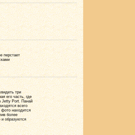
е перстает
сками
увидеть три
ая его часть, где
 Jetty Port. Панай
аходятся всего
а фото находится
лив более
р и образуются