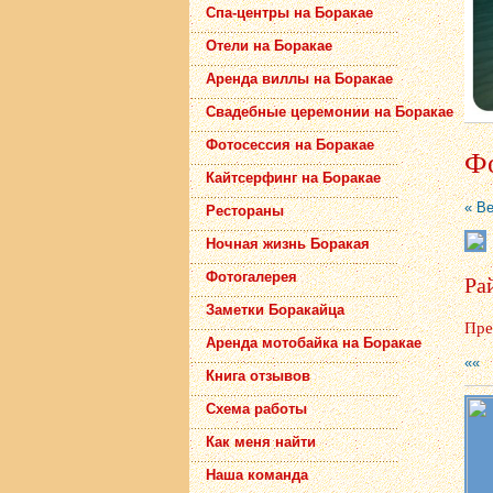
Спа-центры на Боракае
Отели на Боракае
Аренда виллы на Боракае
Свадебные церемонии на Боракае
Фотосессия на Боракае
Фо
Кайтсерфинг на Боракае
« В
Рестораны
Ночная жизнь Боракая
Фотогалерея
Ра
Заметки Боракайца
Пре
Аренда мотобайка на Боракае
««
Книга отзывов
Схема работы
Как меня найти
Наша команда