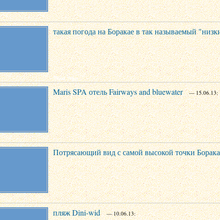
такая погода на Боракае в так называемый "низк
Maris SPA отель Fairways and bluewater
— 15.06.13:
Потрясающий вид с самой высокой точки Боракая
пляж Dini-wid
— 10.06.13: