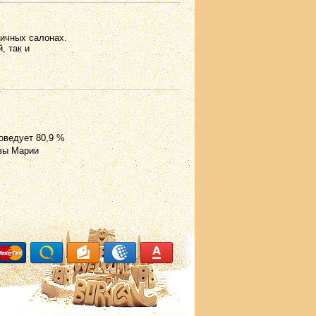
личных салонах.
, так и
оведует 80,9 %
евы Марии