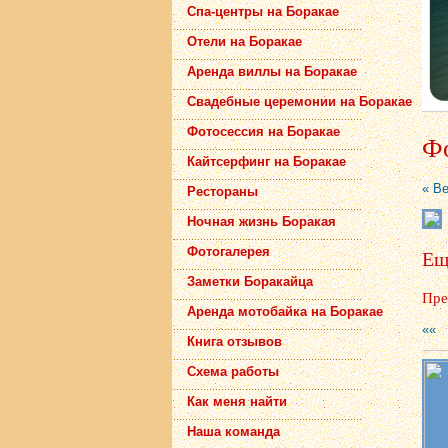
Спа-центры на Боракае
Отели на Боракае
Аренда виллы на Боракае
Свадебные церемонии на Боракае
Фотосессия на Боракае
Фо
Кайтсерфинг на Боракае
« В
Рестораны
Ночная жизнь Боракая
Фотогалерея
Еще
Заметки Боракайца
Пре
Аренда мотобайка на Боракае
««
Книга отзывов
Схема работы
Как меня найти
Наша команда