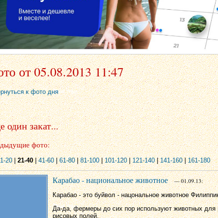
то от 05.08.2013 11:47
ернуться к фото дня
 один закат...
дыдущие фото:
1-20
|
21-40
|
41-60
|
61-80
|
81-100
|
101-120
|
121-140
|
141-160
|
161-180
Карабао - национальное животное
— 01.09.13:
Карабао - это буйвол - нацональное животное Филиппи
Да-да, фермеры до сих пор используют животных для 
рисовых полей.