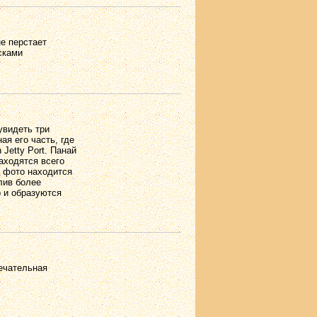
е перстает
сками
увидеть три
ая его часть, где
 Jetty Port. Панай
аходятся всего
а фото находится
лив более
р и образуются
мечательная