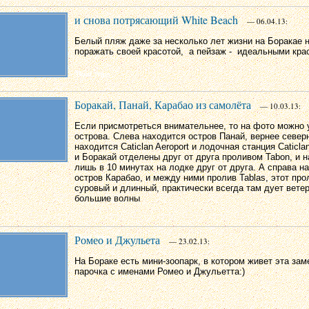
и снова потрясающий White Beach
— 06.04.13:
Белый пляж даже за несколько лет жизни на Боракае н
поражать своей красотой, а пейзаж - идеальными кра
Боракай, Панай, Карабао из самолёта
— 10.03.13:
Если присмотреться внимательнее, то на фото можно 
острова. Слева находится остров Панай, вернее северн
находится Caticlan Aeroport и лодочная станция Caticlan
и Боракай отделены друг от друга проливом Tabon, и н
лишь в 10 минутах на лодке друг от друга. А справа н
остров Карабао, и между ними пролив Tablas, этот про
суровый и длинный, практически всегда там дует вете
большие волны
Ромео и Джульета
— 23.02.13:
На Бораке есть мини-зоопарк, в котором живет эта за
парочка с именами Ромео и Джульетта:)