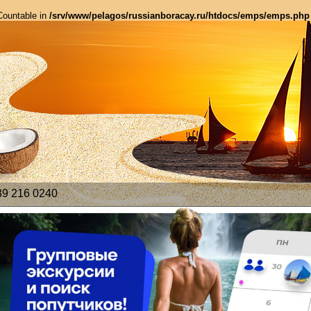
 Countable in
/srv/www/pelagos/russianboracay.ru/htdocs/emps/emps.php
39 216 0240