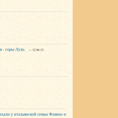
 - горы Лухо.
— 12.06.13:
ыхали у итальянской семьи Флавио и