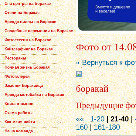
Спа-центры на Боракае
Отели на Боракае
Аренда виллы на Боракае
Свадебные церемонии на Боракае
Фотосессия на Боракае
Фото от 14.0
Кайтсерфинг на Боракае
Рестораны
« Вернуться к фо
Ночная жизнь Боракая
Фотогалерея
боракай
Заметки Боракайца
Аренда мотобайка на Боракае
Предыдущие фо
Книга отзывов
Схема работы
««
1-20
|
21-40
|
Как меня найти
160
|
161-180
Наша команда