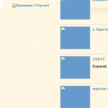
о. Крист
ЗАКАТ
Боракай.
морская 