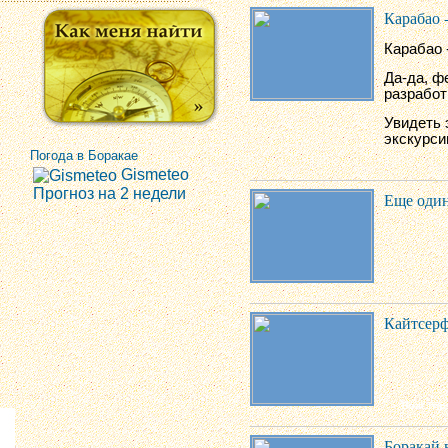
Карабао 
Карабао 
Да-да, ф
разработ
Увидеть 
экскурси
Погода в Боракае
Gismeteo
Прогноз на 2 недели
Еще один 
Кайтсерф
Боракай 