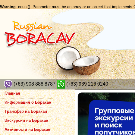
Warning
: count(): Parameter must be an array or an object that implements
(+63) 908 888 8787
(+63) 939 216 0240
Главная
Информация о Боракае
Трансфер на Боракай
Экскурсии на Боракае
Активности на Боракае