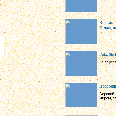
Вот тако
Кьяры, н
Puka Shel
не перес
Подводн
Боракай 
миром, з