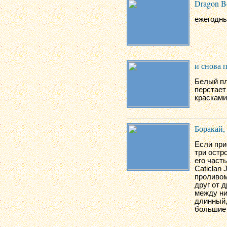
Dragon B
ежегодны
и снова 
Белый пл
перстает
красками
Боракай,
Если при
три остр
его часть
Caticlan 
проливом
друг от 
между ни
длинный,
большие