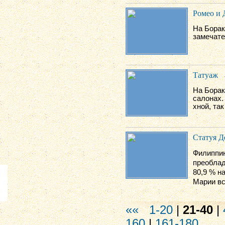
Ромео и 
На Борак
замечате
Татуаж
На Борак
салонах.
хной, та
Статуя 
Филиппин
преобла
80,9 % н
Марии вс
««
1-20
|
21-40
|
160
|
161-180