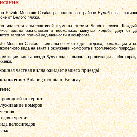
исание:
лла
Private
Mountain
Casitas
расположена в районе Булабог, на против
роне от Белого пляжа.
ла является альтернативой шумным отелям Белого пляжа. Каждый
иков виллы расположен в нескольких минутах ходьбы друг от др
яется залогом полной уединенности и комфорта.
ate
Mountain
Casitas
– идеальное место для отдыха, релаксации и со
иколепного вида на закат в окружении комфорта и тропической природы.
авляющие виллы всегда будут рады помочь в организации любого праз
еринки.
кошная частная вилла ожидает вашего приезда!
положение
:
Bulabog mountain, Boracay.
теле
:
проводной интернет
луживание номеров
чечная
а для курения
нда велосипедов
ссаж