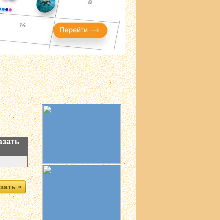
азать
зать »