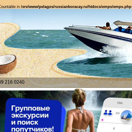
 Countable in
/srv/www/pelagos/russianboracay.ru/htdocs/emps/emps.php
39 216 0240