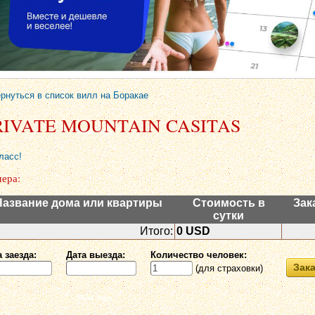
рнуться в список вилл на Боракае
RIVATE MOUNTAIN CASITAS
ласс!
ера:
Название дома или квартиры
Стоимость в
Зак
сутки
Итого:
0 USD
 заезда:
Дата выезда:
Количество человек:
Зака
(для страховки)