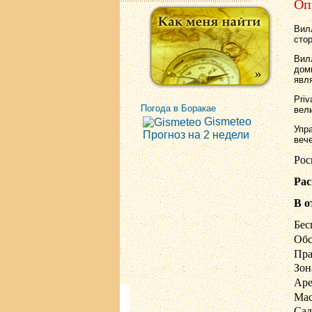
Оп
Ви
сто
Вил
дом
явл
Priv
Погода в Боракае
вел
Gismeteo
Упр
Прогноз на 2 недели
веч
Рос
Рас
В о
Бес
Обс
Пра
Зон
Аре
Ма
Сад