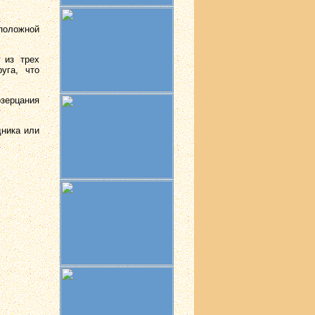
оположной
 из трех
уга, что
зерцания
дника или