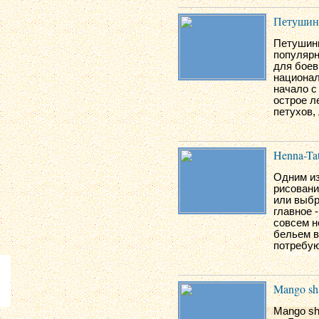
Петушин
Петушины
популярн
для боев
национал
начало с
острое л
петухов,
Henna-Ta
Одним из
рисовани
или выбр
главное -
совсем н
бельем в
потребую
Mango sh
Mango sh