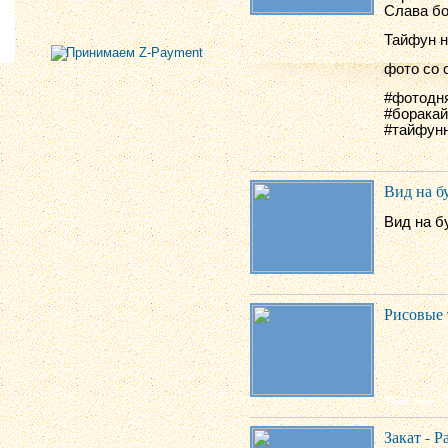
Слава бо
Тайфун н
фото со 
#фотодня
#боракай
#тайфун
Вид на б
Вид на б
Рисовые 
Закат - Р