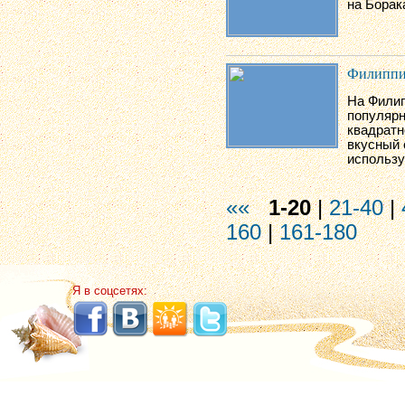
на Борак
Филиппи
На Филип
популярн
квадратн
вкусный 
использу
««
1-20
|
21-40
|
160
|
161-180
Я в соцсетях: