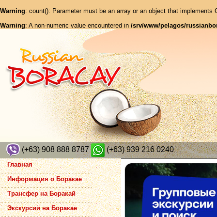
Warning
: count(): Parameter must be an array or an object that implements
Warning
: A non-numeric value encountered in
/srv/www/pelagos/russianbo
(+63) 908 888 8787
(+63) 939 216 0240
Главная
Информация о Боракае
Трансфер на Боракай
Экскурсии на Боракае