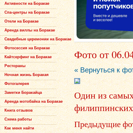
Активности на Боракае
Спа-центры на Боракае
Отели на Боракае
Аренда виллы на Боракае
Свадебные церемонии на Боракае
Фотосессия на Боракае
Фото от 06.0
Кайтсерфинг на Боракае
Рестораны
« Вернуться к фо
Ночная жизнь Боракая
Фотогалерея
Один из самы
Заметки Боракайца
Аренда мотобайка на Боракае
филиппинских 
Книга отзывов
Схема работы
Предыдущие фо
Как меня найти