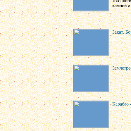
того шир
камней и
Закат, Б
Землетре
Карабао 