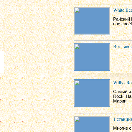
White Be
Райский 
нас свое
Вот такой
Willys Ro
Самый из
Rock. На
Марии.
1 станци
Многие с