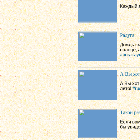
Каждый з
Радуга
Дождь см
солнце, а
#boracayi
А Вы хот
А Вы хот
лето!
#ru
Такой ра
Если вам
бы увиде