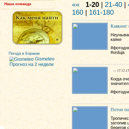
««
1-20
|
21-40
|
Наша команда
160
|
161-180
Каякинг 
Неунываю
каяке
#фотодня
#urduja
Погода в Боракае
Gismeteo
Прогноз на 2 недели
— 17.12.17
Когда оч
значител
#фотодня
Потоп по
Тропичес
затопив 
берегов 