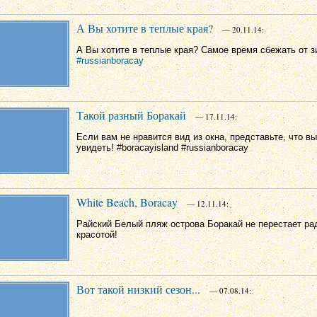
А Вы хотите в теплые края?
— 20.11.14:
А Вы хотите в теплые края? Самое время сбежать от з
#russianboracay
Такой разный Боракай
— 17.11.14:
Если вам не нравится вид из окна, представьте, что в
увидеть! #boracayisland #russianboracay
White Beach, Boracay
— 12.11.14:
Райский Белый пляж острова Боракай не перестает ра
красотой!
Вот такой низкий сезон...
— 07.08.14: