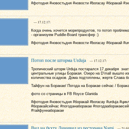
#фотодня #новостьдня #новости #boracay #боракай #эк
— 17.12.17:
Когда очень хочется морепродуктов, то потоп проблем
- организуем Puddle-Board трансфер :)
#фотодня #новостьдня #новости #boracay #боракай #ur
Потоп после шторма Urduja
— 17.12.17:
Тропический шторм Urduja постарался 17 декабря знат
центральные улицы Боракая. Озеро на D’mall вышло из 
количества осадков. Дома подтоплены, жертв Слава бо
Тайфун на Боракае/ Погода на Боракае сейчас / Борак
фото со страницы в FB Royce Glanida
#фотодня #новостьдня #боракай #boracay #urduja #цик
#боракайсейчас #погоданаборакае #погодааборакаесей
#тайфуннаборакае
Вид на бухту Динивид из ресторана Nami
— 21.01