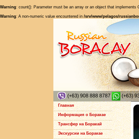
Warning
: count(): Parameter must be an array or an object that implements
Warning
: A non-numeric value encountered in
/srv/www/pelagos/russianbo
(+63) 908 888 8787
(+63) 9
Главная
Информация о Боракае
Трансфер на Боракай
Экскурсии на Боракае