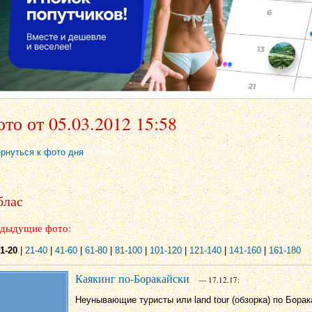
то от 05.03.2012 15:58
ернуться к фото дня
блас
дыдущие фото:
1-20
|
21-40
|
41-60
|
61-80
|
81-100
|
101-120
|
121-140
|
141-160
|
161-180
Каякинг по-Боракайски
— 17.12.17:
Неунывающие туристы или land tour (обзорка) по Бора