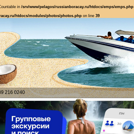
 Countable in
/srv/www/pelagos/russianboracay.ru/htdocs/emps/emps.php
racay.ru/htdocs/modules/photos/photos.php
on line
39
39 216 0240