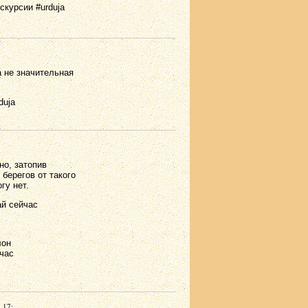
скурсии #urduja
а не значительная
duja
но, затопив
берегов от такого
гу нет.
ай сейчас
лон
час
.17: