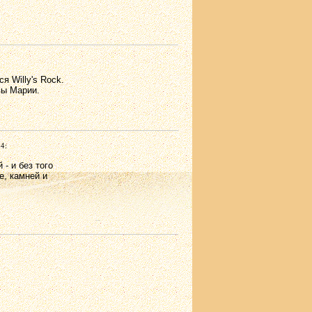
я Willy's Rock.
вы Марии.
4:
- и без того
е, камней и