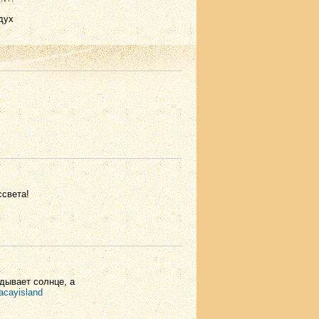
дух
ссвета!
дывает солнце, а
acayisland