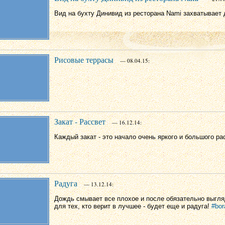
Вид на бухту Динивид из ресторана Nami захватывает 
Рисовые террасы
— 08.04.15:
Закат - Рассвет
— 16.12.14:
Каждый закат - это начало очень яркого и большого ра
Радуга
— 13.12.14:
Дождь смывает все плохое и после обязательно выгля
для тех, кто верит в лучшее - будет еще и радуга!
#bor