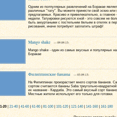
Одним из полпулярных развлечений на Боракае являе
различных "тату". Вы можете принести свой эскиз или 
предлагаемых. Красиво и привелекательно, а главное -
недели. Татуировки рисуются хной - это совсем не бол
быть аккуртаными с постельним бельем в отелях в пе
рисования, иначе потребуют заплатить штраф!
Mango shake
— 09.09.13:
Mango shake - один из самых вкусных и популярных на
Боракае
Филиппинские бананы
— 03.09.13:
На Филиппинах произрастает много сортов бананов. 
сортом считаются бананы Saba треугольно-квадратно
их название - Кардаба. Это самый вкусный сорт банан
Местные жители используют его только для готовки.
1-20
|
21-40
|
41-60
|
61-80
|
81-100
|
101-120
|
121-140
|
141-160
|
161-180