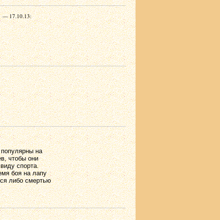
— 17.10.13:
 популярны на
в, чтобы они
виду спорта.
емя боя на лапу
тся либо смертью