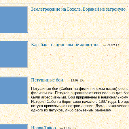
Землетресение на Бохоле, Боракай не затронуло.
Карабао - национальное животное
— 24.09.13:
Петушиные бои
— 13.09.13:
Петушиные бои (Сабонг на филиппинском языке) очень
филиппинах. Петухов выращивают специально для бое
были агрессивными. Бои приравнены в национальному 
История Сабонга берет свое начало с 1887 года. Во вр
петуха привязывают острое лезвие. Дуэль заканчивае
одного из петухов, либо серьезным ранением.
Henna-Tattoo
— 11.09.13: