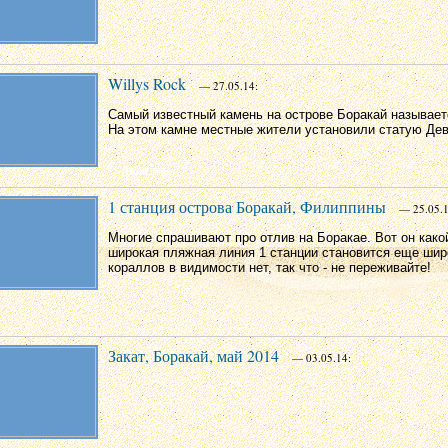
Willys Rock
— 27.05.14:
Самый известный камень на острове Боракай называетс
На этом камне местные жители установили статую Де
1 станция острова Боракай, Филиппины
— 25.05.1
Многие спрашивают про отлив на Боракае. Вот он какой 
широкая пляжная линия 1 станции становится еще шир
кораллов в видимости нет, так что - не переживайте!
Закат, Боракай, май 2014
— 03.05.14: