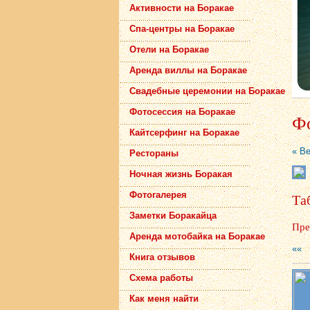
Активности на Боракае
Спа-центры на Боракае
Отели на Боракае
Аренда виллы на Боракае
Свадебные церемонии на Боракае
Фотосессия на Боракае
Фо
Кайтсерфинг на Боракае
« В
Рестораны
Ночная жизнь Боракая
Фотогалерея
Та
Заметки Боракайца
Пре
Аренда мотобайка на Боракае
««
Книга отзывов
Схема работы
Как меня найти