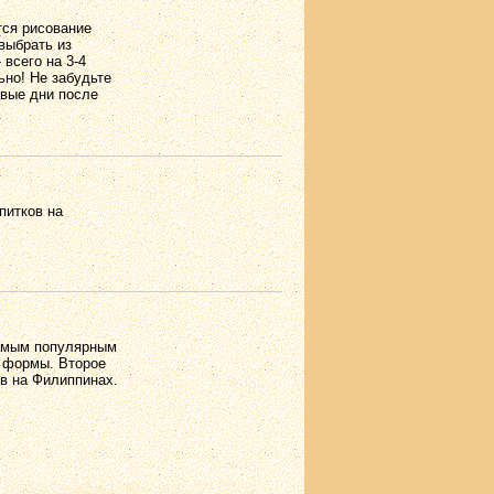
тся рисование
выбрать из
 всего на 3-4
ьно! Не забудьте
рвые дни после
питков на
Самым популярным
й формы. Второе
ов на Филиппинах.