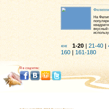
Филиппи
На Филип
популярн
квадратн
вкусный 
использу
««
1-20
|
21-40
|
160
|
161-180
Я в соцсетях: