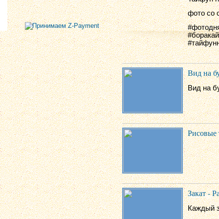
фото со 
#фотодня
#боракай
#тайфун
Вид на б
Вид на б
Рисовые 
Закат - Р
Каждый з