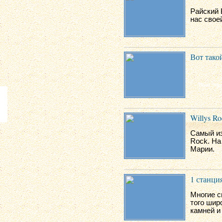
Райский 
нас свое
Вот такой
Willys Ro
Самый из
Rock. На
Марии.
1 станци
Многие с
того шир
камней и