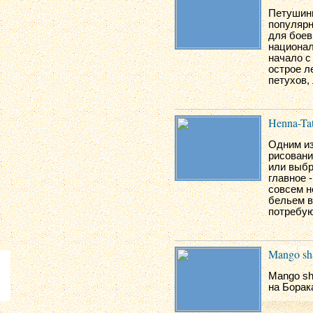
Петушины
популярн
для боев
национал
начало с
острое л
петухов,
Henna-Ta
Одним из
рисовани
или выбр
главное -
совсем н
бельем в
потребую
Mango sh
Mango sh
на Борак