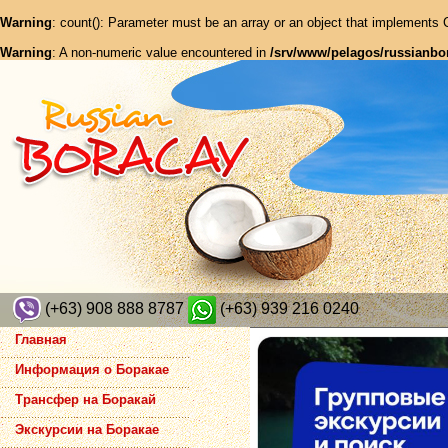
Warning
: count(): Parameter must be an array or an object that implements
Warning
: A non-numeric value encountered in
/srv/www/pelagos/russianbo
(+63) 908 888 8787
(+63) 939 216 0240
Главная
Информация о Боракае
Трансфер на Боракай
Экскурсии на Боракае