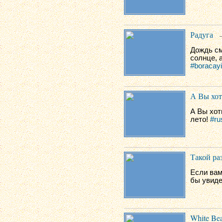
Радуга
Дождь см
солнце, а
#boracayi
А Вы хот
А Вы хот
лето!
#ru
Такой ра
Если вам
бы увиде
White Be