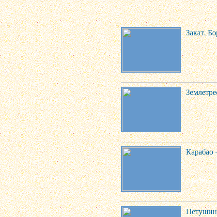
Закат, Б
Землетре
Карабао 
Петушин