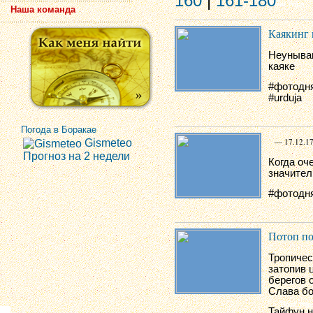
160
|
161-180
Наша команда
Каякинг 
Неунываю
каяке
#фотодня
#urduja
Погода в Боракае
— 17.12.17
Gismeteo
Прогноз на 2 недели
Когда оч
значител
#фотодня
Потоп по
Тропичес
затопив 
берегов 
Слава бо
Тайфун н