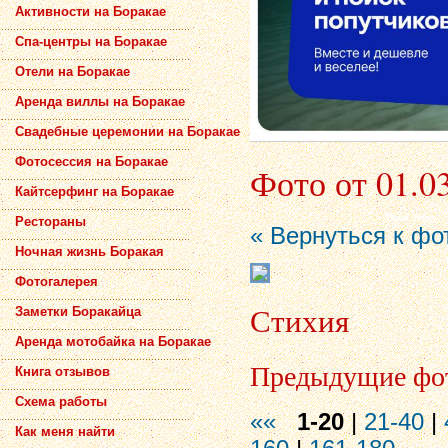
Активности на Боракае
Спа-центры на Боракае
Отели на Боракае
Аренда виллы на Боракае
Свадебные церемонии на Боракае
Фотосессия на Боракае
Фото от 01.0
Кайтсерфинг на Боракае
Рестораны
« Вернуться к фо
Ночная жизнь Боракая
Фотогалерея
Стихия
Заметки Боракайца
Аренда мотобайка на Боракае
Предыдущие фо
Книга отзывов
Схема работы
««
1-20
|
21-40
|
Как меня найти