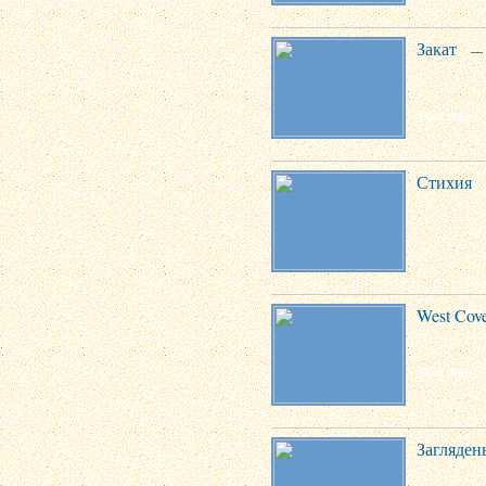
Закат
— 
Стихия
West Cov
Загляден