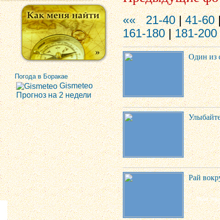
««
21-40
|
41-60
161-180
|
181-200
Один из 
Погода в Боракае
Gismeteo
Прогноз на 2 недели
Улыбайте
Рай вокр