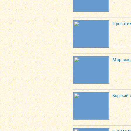
Прокатим
Мир вокр
Боракай 