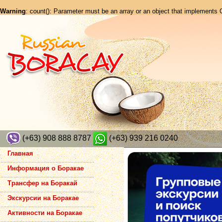
Warning
: count(): Parameter must be an array or an object that implements
(+63) 908 888 8787
(+63) 939 216 0240
Главная
Информация о Боракае
Трансфер на Боракай
Экскурсии на Боракае
Активности на Боракае