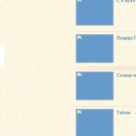
С 8 МАР
Пещера 
Солнце в
Таблас