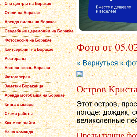
Спа-центры на Боракае
Отели на Боракае
Аренда виллы на Боракае
Свадебные церемонии на Боракае
Фотосессия на Боракае
Фото от 05.0
Кайтсерфинг на Боракае
Рестораны
« Вернуться к фо
Ночная жизнь Боракая
Фотогалерея
Остров Криста
Заметки Боракайца
Аренда мотобайка на Боракае
Этот остров, про
Книга отзывов
погоде: дождик, с
Схема работы
великолепные пе
Как меня найти
Предыдущие фо
Наша команда