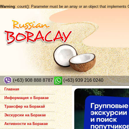
Warning
: count(): Parameter must be an array or an object that implements
(+63) 908 888 8787
(+63) 939 216 0240
Главная
Информация о Боракае
Трансфер на Боракай
Экскурсии на Боракае
Активности на Боракае