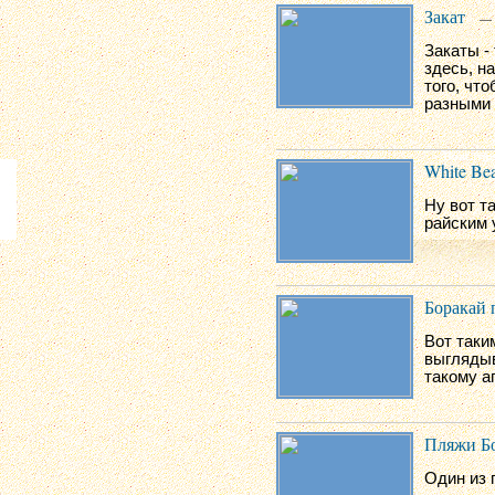
Закат
— 
Закаты -
здесь, н
того, чт
разными 
White Bea
Ну вот т
райским 
Боракай 
Вот таки
выглядыв
такому а
Пляжи Б
Один из 