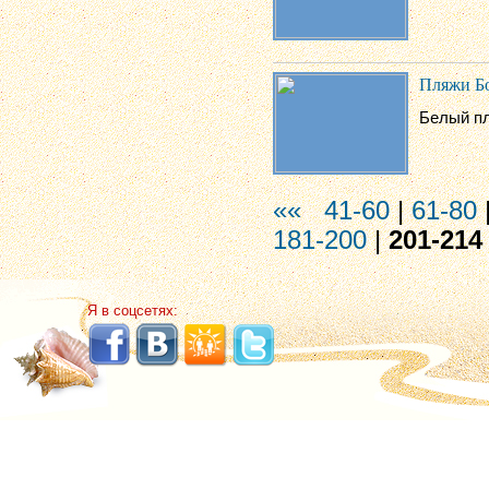
Пляжи Б
Белый пл
««
41-60
|
61-80
181-200
|
201-214
Я в соцсетях: