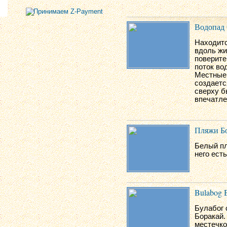
Водопад
Находитс
вдоль жи
поверите
поток во
Местные 
создаетс
сверху б
впечатле
Пляжи Б
Белый пл
него ест
Bulabog 
Булабог 
Боракай.
местечко