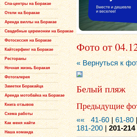
Спа-центры на Боракае
Отели на Боракае
Аренда виллы на Боракае
Свадебные церемонии на Боракае
Фотосессия на Боракае
Фото от 04.1
Кайтсерфинг на Боракае
Рестораны
« Вернуться к фо
Ночная жизнь Боракая
Фотогалерея
Белый пляж
Заметки Боракайца
Аренда мотобайка на Боракае
Предыдущие фо
Книга отзывов
Схема работы
««
41-60
|
61-80
Как меня найти
181-200
|
201-214
Наша команда