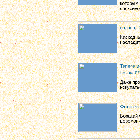
которым 
спокойно
водопад
Каскадны
насладит
Теплое м
Боракай!
Даже про
искупатьс
Фотосесс
Боракай 
церемони