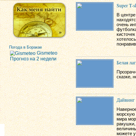
Super T-sh
В центре 
находятс
очень ин
футболка
кисточек
хотелось
понравив
Погода в Боракае
Gismeteo
Прогноз на 2 недели
Белая ла
Прозрачн
сказке, н
Дайвинг
Наверное
морскую 
мира мор
ракушки,
величины
можете у