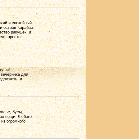
ихий и спокойный
й остров Карабао.
ство ракушек, и
ведь просто
души!
 вечеринка для
одолжить, и
колье, бусы,
вые вещи. Любого
 из огромного