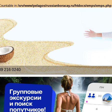
 Countable in
/srv/www/pelagos/russianboracay.ru/htdocs/emps/emps.php
39 216 0240