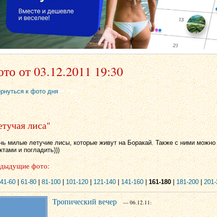
то от 03.12.2011 19:30
ернуться к фото дня
етучая лиса"
нь милые летучие лисы, которые живут на Боракай. Также с ними можно
тами и погладить)))
дыдущие фото:
41-60
|
61-80
|
81-100
|
101-120
|
121-140
|
141-160
|
161-180
|
181-200
|
201-
Тропический вечер
— 06.12.11: