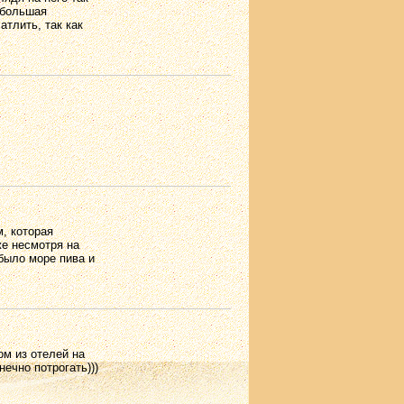
 большая
атлить, так как
, которая
же несмотря на
а было море пива и
м из отелей на
ечно потрогать)))