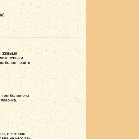
ые)
 с живыми
еликолепно и
ем более пройти
, тем более они
 лавочка.
ое, в которое
лядя на него так