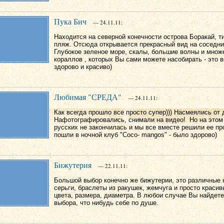
Пука Бич
— 24.11.11:
Находится на северной конечности острова Боракай, т
пляж. Отсюда открывается прекрасный вид на соседни
Глубокое зеленое море, скалы, большие волны и множе
кораллов , которых Вы сами можете насобирать - это 
здорово и красиво)
Любимая "СРЕДА"
— 24.11.11:
Как всегда прошло все просто супер))) Насмеялись от 
Нафотографировались, снимали на видео! Но на этом
русских не закончилась и мы все вместе решили ее пр
пошли в ночной клуб "Coco- mangos" - было здорово)
Бижутерия
— 22.11.11:
Большой выбор конечно же бижутерии, это различные 
серьги, браслеты из ракушек, жемчуга и просто краси
цвета, размера, диаметра. В любои случае Вы найдете
выбора, что нибудь себе по душе.