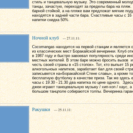
стиль и танцевальную музыку. Это современный моло
танцы, зачастую, переходят за пределы бара на пляж.
барной стойкой, а на пляже вам предложат мягкие под
находятся в задней части бара. Cчастливые часы с 16 -
напитки скидка 50%.
Ночной клуб
— 27.11.11:
Cocomangas находится на первой станции и является 
из классических мест Боракайской вечеринки. Клуб о
в 1987 году и быстро завоевал популярность среди ин
местных жителей. В этом баре можно бросить вызов и
честь своей страны в «15 стопок». Тот, кто выпьет 15 
алкогольноых напитков, заработает бал для своей стр
записывется на«Боракайской Стене славы», а кроме то
бесплатную футболку в качестве приза. Так же здесь 
часы с 19.30 - 21.30 два напитка по цене одного. Здесь
джеи играют танецевальную музыку / хип-хоп / хаус, а
большом танцполе собираются толпы. Вечеринка гаран
Ракушки
— 25.11.11: