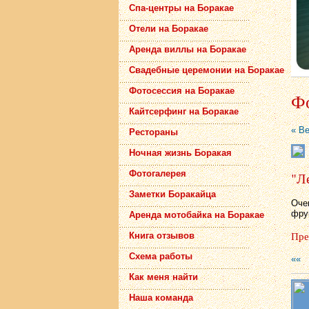
Спа-центры на Боракае
Отели на Боракае
Аренда виллы на Боракае
Свадебные церемонии на Боракае
Фотосессия на Боракае
Фо
Кайтсерфинг на Боракае
« В
Рестораны
Ночная жизнь Боракая
Фотогалерея
"Л
Заметки Боракайца
Оче
фрук
Аренда мотобайка на Боракае
Пре
Книга отзывов
Схема работы
««
Как меня найти
Наша команда