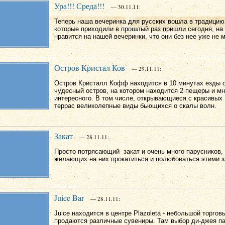
Ура!!! Среда!!!
— 30.11.11:
Теперь наша вечеринка для русских вошла в традицию,
которые приходили в прошлый раз пришли сегодня, на 
нравится на нашей вечеринки, что они без нее уже не мо
Остров Кристал Ков
— 29.11.11:
Остров Кристалл Кофф находится в 10 минутах езды о
чудесный остров, на котором находится 2 пещеры и мн
интересного. В том числе, открывающиеся с красивы
террас великолепные виды бьющихся о скалы волн.
Закат
— 28.11.11:
Просто потрясающий закат и очень много парусников, 
желающих на них прокатиться и полюбоваться этими з
Juice Bar
— 28.11.11:
Juice находится в центре Plazoleta - небольшой торгов
продаются различные сувениры. Там выбор ди-джея п