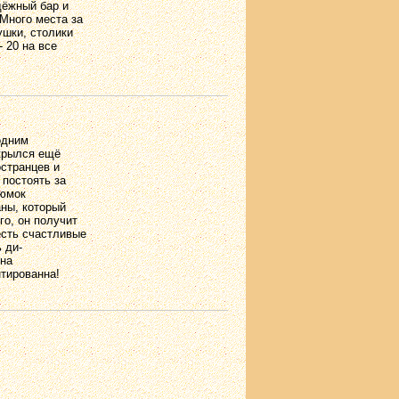
дёжный бар и
 Много места за
ушки, столики
 20 на все
одним
ткрылся ещё
остранцев и
 постоять за
рюмок
аны, который
го, он получит
есть счастливые
 ди-
 на
тированна!