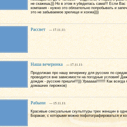
не скажешь))) Но в этом я убедилась сама!!! Если Вас
компания - нужно это обязательно попробывать и запеч
это не забываемое зрелище и хохма))))
Рассвет
— 17.11.11:
Наша вечеринка
— 17.11.11:
Продолжаю про нашу вечеринку для русских по средам
проводится вне зависимости на погодные условия! Да
дождик - русские пришли!!!))) Урааааа!!!!!!!! Как всегд
домашних пирожков)
Рабыни
— 15.11.11:
Красивые сексуальные скульптуры трех женщин в одно
Боракае, с которыми можно пофотографироваться и кон