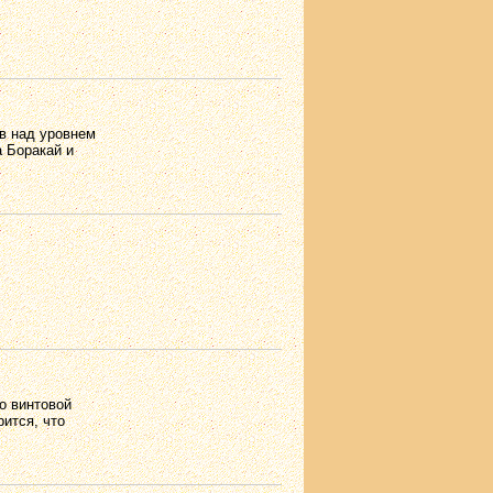
ов над уровнем
а Боракай и
о винтовой
рится, что