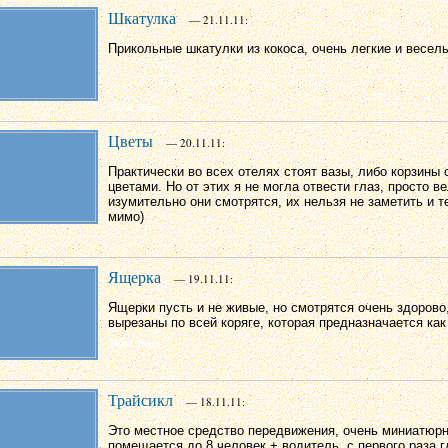
Шкатулка
— 21.11.11:
Прикольные шкатулки из кокоса, очень легкие и весел
Цветы
— 20.11.11:
Практически во всех отелях стоят вазы, либо корзины
цветами. Но от этих я не могла отвести глаз, просто в
изумительно они смотрятся, их нельзя не заметить и т
мимо)
Ящерка
— 19.11.11:
Ящерки пусть и не живые, но смотрятся очень здорово
вырезаны по всей коряге, которая предназначается как
Трайсикл
— 18.11.11:
Это местное средство передвижения, очень миниатюрн
помещается до 8 человек + водитель, с первого раза г