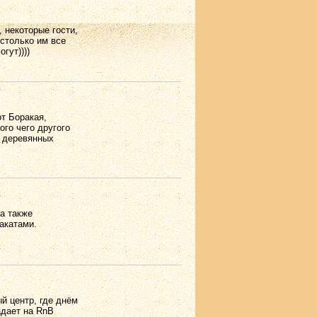
 некоторые гости,
столько им все
гут))))
т Боракая,
ого чего другого
х деревянных
а также
акатами.
ый центр, где днём
адает на RnB