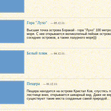
Гора "Лухо"
— 05.12.11:
Высшая точка острова Боракай - гора "Лухо" 100 метр
моря. С нее открывается великолепный пейзаж остров
соседних островов, а также лазурного моря)))
Белый пляж
— 04.12.11:
Пещера
— 01.12.11:
Пещера находится на острове Кристал Ков, спустясь п
лестнице вниз, открывается шикарный вид. Даже не ве
существуют такие места созданные самой природой...