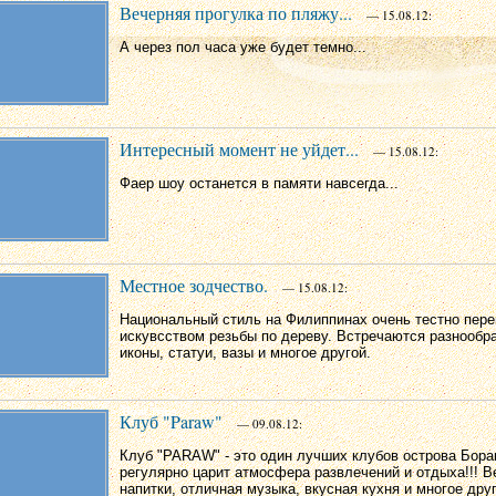
Вечерняя прогулка по пляжу...
— 15.08.12:
А через пол часа уже будет темно...
Интересный момент не уйдет...
— 15.08.12:
Фаер шоу останется в памяти навсегда...
Местное зодчество.
— 15.08.12:
Национальный стиль на Филиппинах очень тестно пере
искувсством резьбы по дереву. Встречаются разнообр
иконы, статуи, вазы и многое другой.
Клуб "Paraw"
— 09.08.12:
Клуб "PARAW" - это один лучших клубов острова Бора
регулярно царит атмосфера развлечений и отдыха!!! 
напитки, отличная музыка, вкусная кухня и многое дру