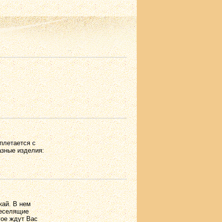
плетается с
азные изделия:
кай. В нем
Веселящие
гое ждут Вас