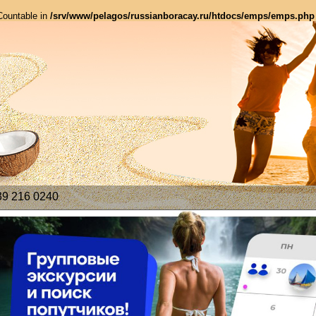
 Countable in
/srv/www/pelagos/russianboracay.ru/htdocs/emps/emps.php
39 216 0240