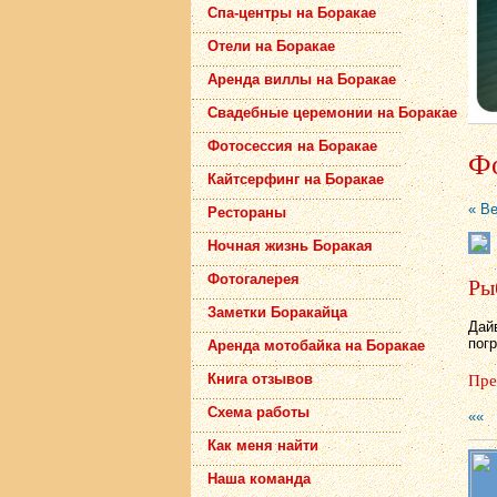
Спа-центры на Боракае
Отели на Боракае
Аренда виллы на Боракае
Свадебные церемонии на Боракае
Фотосессия на Боракае
Фо
Кайтсерфинг на Боракае
« В
Рестораны
Ночная жизнь Боракая
Фотогалерея
Рыб
Заметки Боракайца
Дай
пог
Аренда мотобайка на Боракае
Пре
Книга отзывов
Схема работы
««
Как меня найти
Наша команда