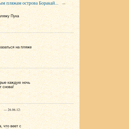
ым пляжам острова Боракай...
—
пляжу Пука
казаться на пляже
орые каждую ночь
т снова!
— 26.06.12:
, что веет с