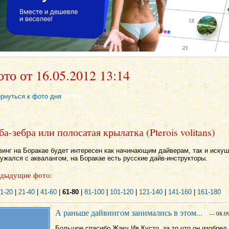
то от 16.05.2012 13:14
ернуться к фото дня
а-зебра или полосатая крылатка (Pterois volitans)
винг на Боракае будет интересен как начинающим дайверам, так и искушё
ружался с аквалангом, на Боракае есть русские дайв-инструкторы.
дыдущие фото:
1-20
|
21-40
|
41-60
|
61-80
|
81-100
|
101-120
|
121-140
|
141-160
|
161-180
А раньше дайвингом занимались в этом...
— 08.09
Большое спасибо Жаку Ив Кусто, за то что он изобрел а