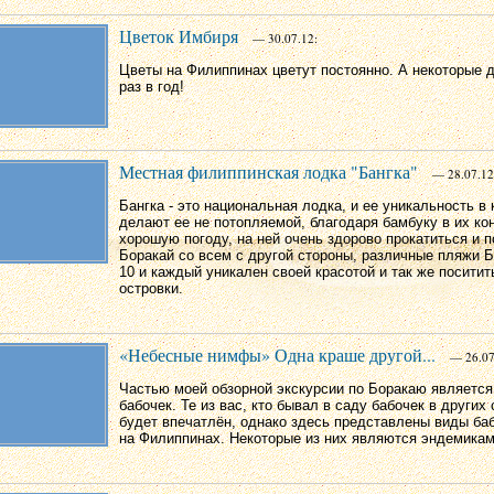
Цветок Имбиря
— 30.07.12:
Цветы на Филиппинах цветут постоянно. А некоторые 
раз в год!
Местная филиппинская лодка "Бангка"
— 28.07.12
Бангка - это национальная лодка, и ее уникальность в
делают ее не потопляемой, благодаря бамбуку в их ко
хорошую погоду, на ней очень здорово прокатиться и 
Боракай со всем с другой стороны, различные пляжи Бо
10 и каждый уникален своей красотой и так же поситит
островки.
«Небесные нимфы» Одна краше другой...
— 26.07
Частью моей обзорной экскурсии по Боракаю являетс
бабочек. Те из вас, кто бывал в саду бабочек в других
будет впечатлён, однако здесь представлены виды ба
на Филиппинах. Некоторые из них являются эндемикам