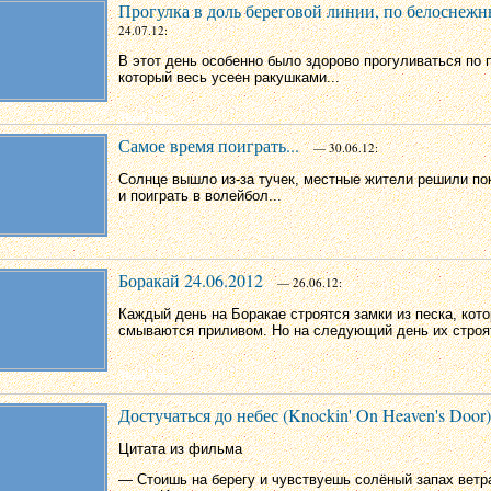
Прогулка в доль береговой линии, по белоснежн
24.07.12:
В этот день особенно было здорово прогуливаться по 
который весь усеен ракушками...
Самое время поиграть...
— 30.06.12:
Солнце вышло из-за тучек, местные жители решили по
и поиграть в волейбол...
Боракай 24.06.2012
— 26.06.12:
Каждый день на Боракае строятся замки из песка, кот
смываются приливом. Но на следующий день их строя
Достучаться до небес (Knockin' On Heaven's Door)
Цитата из фильма
— Стоишь на берегу и чувствуешь солёный запах ветра