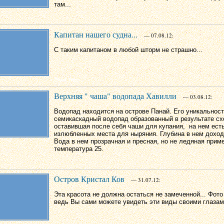
там...
Капитан нашего судна...
— 07.08.12:
С таким капитаном в любой шторм не страшно...
Верхняя " чаша" водопада Хавилли
— 03.08.12:
Водопад находится на острове Панай. Его уникальность
семикаскадный водопад образованный в результате сх
оставившая после себя чаши для купания, на нем ест
излюбленных места для ныряния. Глубина в нем доход
Вода в нем прозрачная и пресная, но не ледяная прим
температура 25.
Остров Кристал Ков
— 31.07.12:
Эта красота не должна остаться не замеченной... Фото 
ведь Вы сами можете увидеть эти виды своими глазами