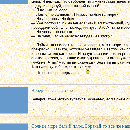
моря. И веришь, что свободен ты и жизнь лишь начала
подруги поцелуй, пропитанный слезой.
— Я не был на море…
— Ладно, не заливай… Ни разу не был на море?
— Не довелось. Не был.
— Уже постучались на небеса, накачались текилой, б
проводили себя … в последний путь. Хм. А ты на море
— Не успел, не вышло.
— Не знал, что на небесах никуда без этого?
— …
— Пойми, на небесах только и говорят, что о море. Как
прекрасно. О закате, который они видели. О том, как с
в волны, стало как кровь. И почувтсвовали, что море 
светила в себя, и солнце было укращено, и огонь уже 
глубине. А ты? Что ты им скажешь? Ведь ты ни разу не
Там наверху тебя окрестят лохом.
— Что ж теперь поделаешь…
Вечереет...
— 26.06.12:
Вечером тоже можно купаться, особенно, если днём сг
Солнце-море-белый пляж, Боракай-то все же наш