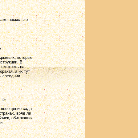
даже несколько
:
 крыльях, которые
нструкции. В
посмотреть на
ракая, а их тут
ь соседнии
.12:
я посещение сада
 странах, вряд ли
бочек, обитающих
и.