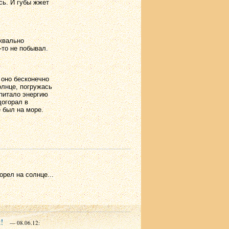
сь. И губы жжет
уквально
-то не побывал.
 оно бесконечно
олнце, погружась
впитало энергию
догорал в
 был на море.
орел на солнце...
!
— 08.06.12: