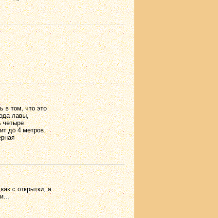
 в том, что это
ода лавы,
ь четыре
ит до 4 метров.
ерная
как с открытки, а
...