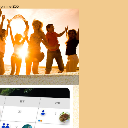
on line
255