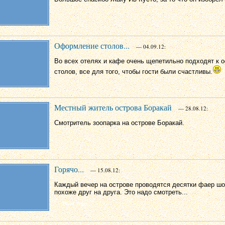
Оформление столов...
— 04.09.12:
Во всех отелях и кафе очень щепетильно подходят к
столов, все для того, чтобы гости были счастливы.
Местный житель острова Боракай
— 28.08.12:
Смотритель зоопарка на острове Боракай.
Горячо...
— 15.08.12:
Каждый вечер на острове проводятся десятки фаер шоу
похоже друг на друга. Это надо смотреть...