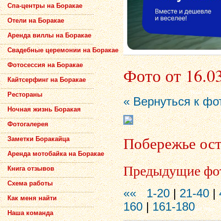
Спа-центры на Боракае
Отели на Боракае
Аренда виллы на Боракае
Свадебные церемонии на Боракае
Фотосессия на Боракае
Фото от 16.0
Кайтсерфинг на Боракае
Рестораны
« Вернуться к фо
Ночная жизнь Боракая
Фотогалерея
Побережье ост
Заметки Боракайца
Аренда мотобайка на Боракае
Предыдущие фо
Книга отзывов
Схема работы
««
1-20
|
21-40
|
Как меня найти
160
|
161-180
Наша команда