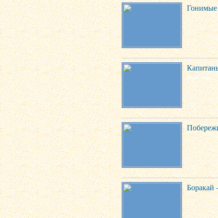
Гонимые 
Капитаны
Побережь
Боракай -