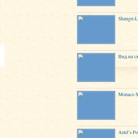
Shangri-L
Вид на с
Monaco S
Ariel`s Po