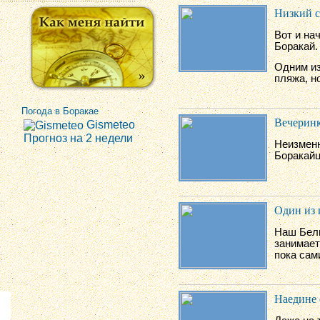
Низкий с
Вот и на
Боракай.
Одним из
пляжа, н
Погода в Боракае
Вечеринк
Gismeteo
Прогноз на 2 недели
Неизменн
Боракайц
Один из 
Наш Белы
занимает
пока сам
Наедине 