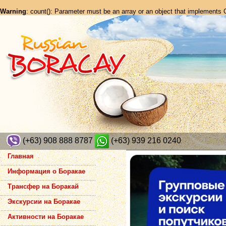
Warning
: count(): Parameter must be an array or an object that implements
(+63) 908 888 8787
(+63) 939 216 0240
Главная
Информация о Боракае
Трансфер на Боракай
Экскурсии на Боракае
Активности на Боракае