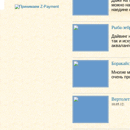
Даже на 
можно на
наедине 
Рыба-зебр
Дайвинг 
так и ис
акваланг
Боракайс
Многие м
очень пр
Вертолет
10.05.12: