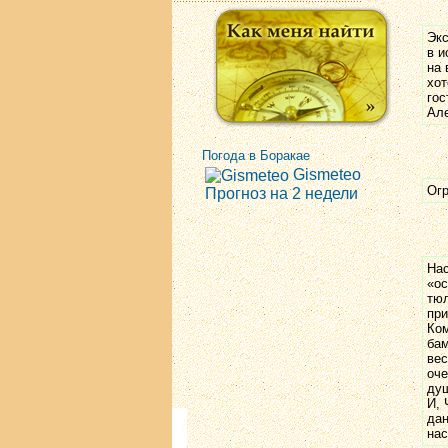
Экс
в и
на 
хот
гос
Але
Погода в Боракае
Gismeteo
Огр
Прогноз на 2 недели
Нас
«ос
тюл
при
Ком
бам
вес
оче
душ
И, 
дан
нас