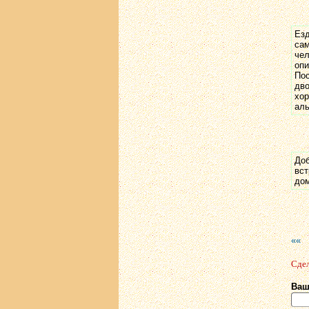
Езд
сам
чел
опи
Пос
дво
хор
аль
Доб
вст
дом
««
Сдел
Ваш