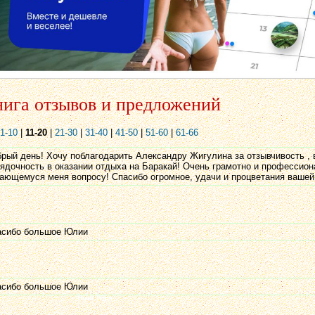
ига отзывов и предложений
1-10
|
11-20
|
21-30
|
31-40
|
41-50
|
51-60
|
61-66
рый день! Хочу поблагодарить Александру Жигулина за отзывчивость ,
ядочность в оказании отдыха на Баракай! Очень грамотно и профессион
ающемуся меня вопросу! Спасибо огромное, удачи и процветания ваше
асибо большое Юлии
асибо большое Юлии