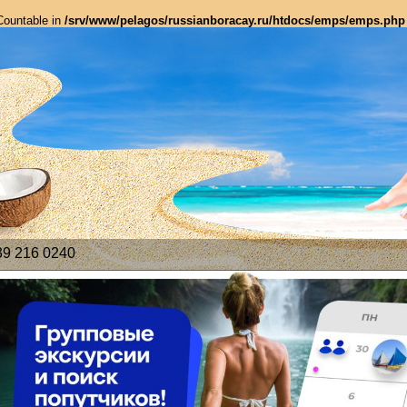
 Countable in
/srv/www/pelagos/russianboracay.ru/htdocs/emps/emps.php
39 216 0240