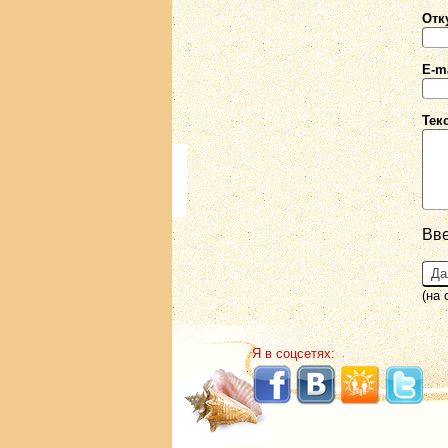
Отк
E-ma
Тек
Вве
(на
Я в соцсетях: