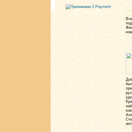
Вче
под
Фил
ком
Доб
был
пре
рус
удо
Кра
наб
кок
Але
Сча
инт