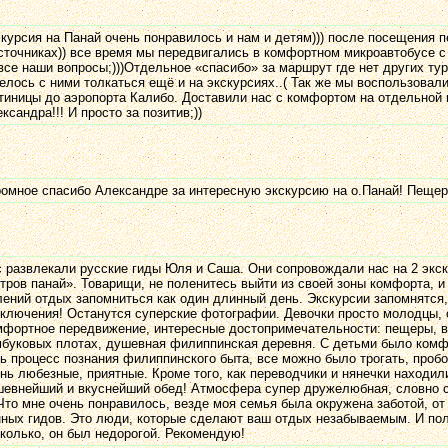
курсия на Панай очень понравилось и нам и детям))) после посещения 
сточниках)) все время мы передвигались в комфортном микроавтобусе с
все наши вопросы;)))Отдельное «спасибо» за маршрут где нет других тур
елось с ними толкаться ещё и на экскурсиях..( Так же мы воспользовали
тиницы до аэропорта Калибо. Доставили нас с комфортом на отдельной 
ксандра!!! И просто за позитив;))
омное спасибо Александре за интересную экскурсию на о.Панай! Пеще
 развлекали русские гиды Юля и Саша. Они сопровождали нас на 2 экс
тров панай». Товарищи, не поленитесь выйти из своей зоны комфорта, 
ений отдых запомниться как один длинный день. Экскурсии запомнятся
ключения! Останутся суперские фотографии. Девочки просто молодцы, 
фортное передвижение, интересные достопримечательности: пещеры, в
буковых плотах, душевная филиппинская деревня. С детьми было комфо
ь процесс познания филиппинского быта, все можно было трогать, пробо
нь любезные, приятные. Кроме того, как переводчики и нянечки находи
евнейший и вкуснейший обед! Атмосфера супер дружелюбная, словно с
Что мне очень понравилось, везде моя семья была окружена заботой, от
ных гидов. Это люди, которые сделают ваш отдых незабываемым. И пол
колько, он был недорогой. Рекомендую!