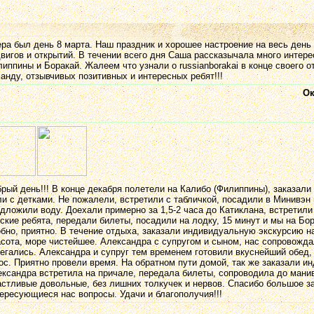
ра был день 8 марта. Наш праздник и хорошее настроение на весь день
вигов и открытий. В течении всего дня Саша рассказычала много интер
иппины и Боракай. Жалеем что узнали о russianborakai в конце своего 
анду, отзывчивых позитивных и интересных ребят!!!
Oк
рый день!!! В конце декабря полетели на Калибо (Филиппины), заказали
и с детками. Не пожалели, встретили с табличкой, посадили в Минивэн
дложили воду. Доехали примерно за 1,5-2 часа до Катиклана, встретили
ские ребята, передали билеты, посадили на лодку, 15 минут и мы на Бор
бно, приятно. В течение отдыха, заказали индивидуальную экскурсию на
сота, море чистейшее. Александра с супругом и сыном, нас сопровождал
егались. Александра и супруг тем временем готовили вкуснейший обед,
ос. Приятно провели время. На обратном пути домой, так же заказали 
ксандра встретила на причале, передала билеты, сопроводила до манив
стливые довольные, без лишних толкучек и нервов. Спасибо большое за
ересующиеся нас вопросы. Удачи и благополучия!!!