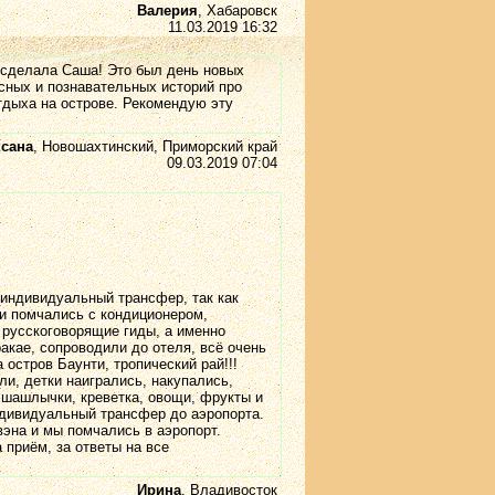
Валерия
, Хабаровск
11.03.2019 16:32
 сделала Саша! Это был день новых
есных и познавательных историй про
отдыха на острове. Рекомендую эту
сана
, Новошахтинский, Приморский край
09.03.2019 07:04
 индивидуальный трансфер, так как
 и помчались с кондиционером,
 русскоговорящие гиды, а именно
акае, сопроводили до отеля, всё очень
 остров Баунти, тропический рай!!!
и, детки наигрались, накупались,
 шашлычки, креветка, овощи, фрукты и
индивидуальный трансфер до аэропорта.
эна и мы помчались в аэропорт.
 приём, за ответы на все
Ирина
, Владивосток