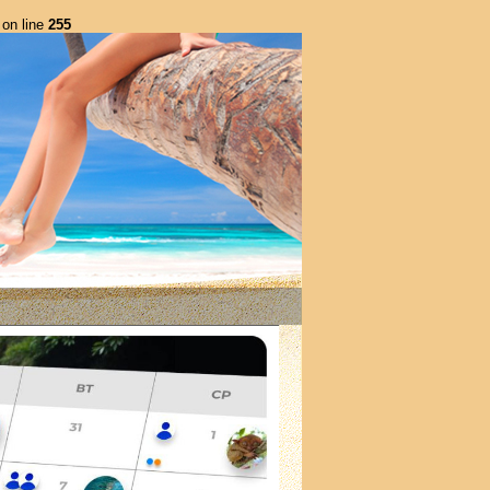
on line
255