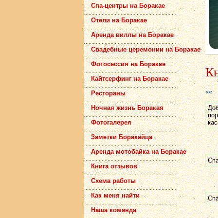
Спа-центры на Боракае
Отели на Боракае
Аренда виллы на Боракае
Свадебные церемонии на Боракае
Фотосессия на Боракае
Кн
Кайтсерфинг на Боракае
««
Рестораны
Доб
Ночная жизнь Боракая
пор
кас
Фотогалерея
Заметки Боракайца
Аренда мотобайка на Боракае
Сп
Книга отзывов
Схема работы
Как меня найти
Сп
Наша команда