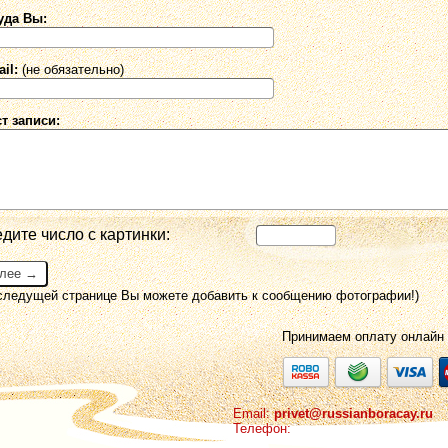
уда Вы:
il:
(не обязательно)
ст записи:
дите число с картинки:
 следущей странице Вы можете добавить к сообщению фотографии!)
Принимаем оплату онлайн
Email:
privet@russianboracay.ru
Телефон: