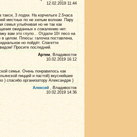
12.02.2019 11:44
 такси, 3 лодки. На корчелыге 2.5часа
чей местных по не хилым волнам. Пару
я семья улыбчивая но не так как
общения ожиданных к сожалению нет.
ажу вам это глупо... Отдали 10т песо на
 в целом. Плюсы: галочка поставлена,
идеальное но пойдёт. Спагетти
 видом! Просите последний.
Артем
, Владивосток
10.02.2019 16:12
нской семье. Очень понравилось как
льянской пиццей и пастой) вкуснейшее
о ) спасибо организатору Александре )
Алексей
, Владивосток
10.02.2019 14:36