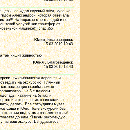
пещеры нас ждал вкусный обед, купание
 гидом Александрой, которая отвечала
истов!!! На Боракае много людей и не
сь такой услугой как трансфер от
новенькой машинке))) спасибо
Юлия
, Благовещенск
15.03.2019 19:43
ра там кишит живностью
Юлия
, Благовещенск
15.03.2019 18:43
курсии. «Филиппинская деревня» и
и съездить на экскурсию. Пляжный
, как настоящие незабываемые
организаторы на 5 с плюсом.
одопады, катание на быках и
ртно и интересно, их завлекали во
вать, делать. Все сотрудники музея
лись Саша и Юля. Поле экскурсии был
о старыми подругами развлекаешься!
 туалета до еды. Я всем рекомендую,
учив ваш экскурс, Вы удивитесь