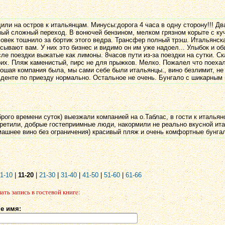
или на остров к итальянцам. Минусы:дорога 4 часа в одну сторону!!! Два
ый сложный переход. В вонючей бензином, мелком грязном корыте с ку
овек тошнило за бортик этого ведра. Трансфер полный трэш. Итальянска
сывают вам. У них это бизнес и видимо он им уже надоел... Улыбок и 
ле поездки выжатые как лимоны. 8часов пути из-за поездки на сутки. Ск
их. Пляж каменистый, пирс не для прыжков. Мелко. Пожалел что поехал
ошая компания была, мы сами себе были итальянцы., вино безлимит, не 
денте по приезду нормально. Остальное не очень. Бунгало с шикарным
рого времени суток) выезжали компанией на о.Таблас, в гости к италья
ретили, добрые гостеприимные люди, накормили не реально вкусной ита
ашнее вино без ограничения) красивый пляж и очень комфортные бунгал
1-10
|
11-20
|
21-30
|
31-40
|
41-50
|
51-60
|
61-66
ать запись в гостевой книгe:
е имя: