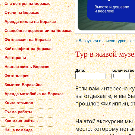
Спа-центры на Боракае
Отели на Боракае
Аренда виллы на Боракае
Свадебные церемонии на Боракае
Фотосессия на Боракае
«
Вернуться в список туров, эк
Кайтсерфинг на Боракае
Тур в живой музе
Рестораны
Ночная жизнь Боракая
Дата:
Количество
Фотогалерея
Заметки Боракайца
Если вам интересна ку
Аренда мотобайка на Боракае
вы отдыхаете, и вы бы
прошлое Филиппин, эт
Книга отзывов
Схема работы
На этой экскурсии мы
Как меня найти
место, которому нет а
Наша команда