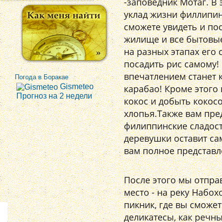
-заповедник Мотаг. В
уклад жизни филлипин
сможете увидеть и по
жилище и все бытовые
на разных этапах его
посадить рис самому
впечатлением станет 
Погода в Боракае
карабао! Кроме этого
Gismeteo
Прогноз на 2 недели
кокос и добыть кокос
хлопья.Также вам пре
филиппинские сладост
деревушки оставит са
вам полное представл
После этого мы отпра
место - на реку Набо
пикник, где вы сможе
деликатесы, как речн