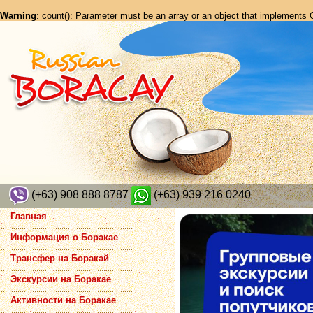
Warning
: count(): Parameter must be an array or an object that implements
(+63) 908 888 8787
(+63) 939 216 0240
Главная
Информация о Боракае
Трансфер на Боракай
Экскурсии на Боракае
Активности на Боракае